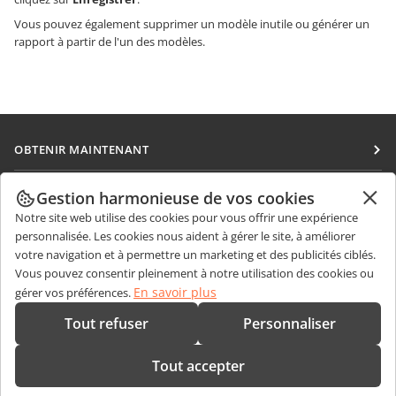
Vous pouvez également supprimer un modèle inutile ou générer un
rapport à partir de l'un des modèles.
OBTENIR MAINTENANT
Docs
COLLABORATION
Gestion harmonieuse de vos cookies
DocSpace
Notre site web utilise des cookies pour vous offrir une expérience
Pour les contributeurs
OBTENIR DES NOUVELLES
personnalisée. Les cookies nous aident à gérer le site, à améliorer
Workspace
Pour les traducteurs
votre navigation et à permettre un marketing et des publicités ciblés.
Blog
Connecteurs
Vous pouvez consentir pleinement à notre utilisation des cookies ou
OBTENIR DE L'AIDE
Pour les influenceurs
En savoir plus
gérer vos préférences.
Applications de bureau
Forum
Offres d'emploi
CONTACTEZ-NOUS
Tout refuser
Personnaliser
Applications mobiles
Cours de formation
Questions de ventes
sales@onlyoffice.com
onlyoffice.com
Tout accepter
Webinaires
Demande de partenariat
partners@onlyoffice.com
© Ascensio System SIA 2026. Tous droits réservés
Livres blancs