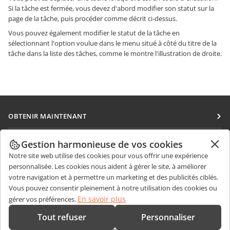
Si la tâche est fermée, vous devez d'abord modifier son statut sur la
page de la tâche, puis procéder comme décrit ci-dessus.
Vous pouvez également modifier le statut de la tâche en
sélectionnant l'option voulue dans le menu situé à côté du titre de la
tâche dans la liste des tâches, comme le montre l'illustration de droite.
OBTENIR MAINTENANT
Docs
COLLABORATION
Gestion harmonieuse de vos cookies
DocSpace
Notre site web utilise des cookies pour vous offrir une expérience
Pour les contributeurs
OBTENIR DES NOUVELLES
personnalisée. Les cookies nous aident à gérer le site, à améliorer
Workspace
Pour les traducteurs
votre navigation et à permettre un marketing et des publicités ciblés.
Blog
Connecteurs
Vous pouvez consentir pleinement à notre utilisation des cookies ou
OBTENIR DE L'AIDE
Pour les influenceurs
En savoir plus
gérer vos préférences.
Applications de bureau
Forum
Offres d'emploi
CONTACTEZ-NOUS
Tout refuser
Personnaliser
Applications mobiles
Cours de formation