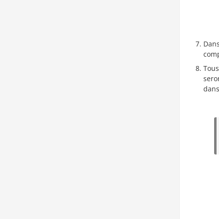
Dans
comp
Tous
sero
dans