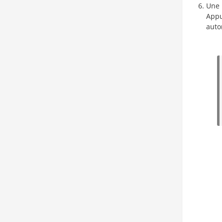
Une 
Appu
auto