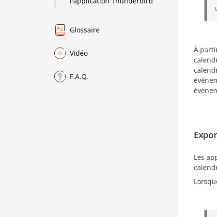
l'application Thunderbird
Glossaire
À parti
Vidéo
calendr
calendr
F.A.Q.
événem
événeme
Expor
Les ap
calendr
Lorsque