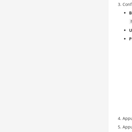
Conf
B
U
P
Appu
Appu