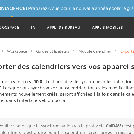
ONLYOFFICE !
Préparez-vous pour la nouvelle année scolaire grâc
DOCSPACE
IA
APPLI DE BUREAU
APPLIS MOBILES
Workspace
Guides utilisateurs
Module Calendrier
Exporte
rter des calendriers vers vos appareil
r de la version
v. 10.0
, il est possible de synchroniser les calendrie
V
. Lorsque vous synchronisez un calendrier, toutes les modificatio
nements nouvellement créés, seront affichées à la fois dans le cale
 et dans l'interface web du portail.
Veuillez noter que la synchronisation via le protocole
CalDAV
n'est 
calendriers, c'est-à-dire pour les calendriers créés après la mise à 