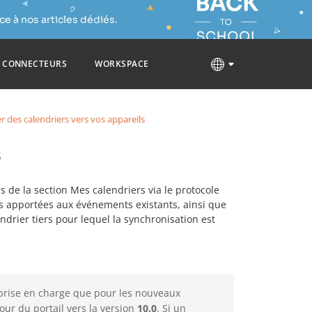
e à nos articles dédiés.
CONNECTEURS
WORKSPACE
r des calendriers vers vos appareils
s
rs de la section Mes calendriers via le protocole
ns apportées aux événements existants, ainsi que
ndrier tiers pour lequel la synchronisation est
prise en charge que pour les nouveaux
jour du portail vers la version
10.0
. Si un