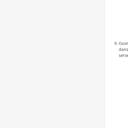
Ouvr
dans
sero