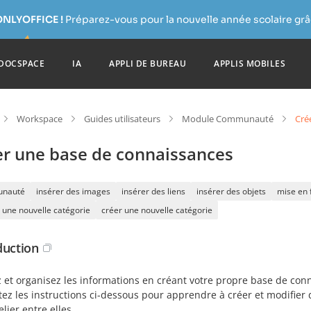
ONLYOFFICE !
Préparez-vous pour la nouvelle année scolaire grâc
DOCSPACE
IA
APPLI DE BUREAU
APPLIS MOBILES
Workspace
Guides utilisateurs
Module Communauté
Cré
er une base de connaissances
nauté
insérer des images
insérer des liens
insérer des objets
mise en 
 une nouvelle catégorie
créer une nouvelle catégorie
duction
z et organisez les informations en créant votre propre base de co
ez les instructions ci-dessous pour apprendre à créer et modifier 
elier entre elles.