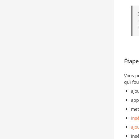
Étape
Vous po
qui fo
ajo
app
met
ins
ajo
insé