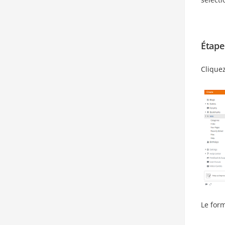
Étape
Clique
Le for