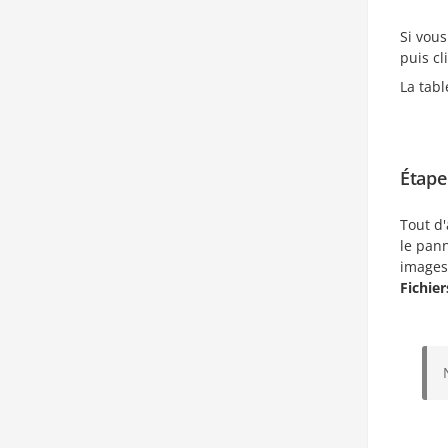
Si vous 
puis c
La tab
Étape
Tout d'
le pann
images
Fichier