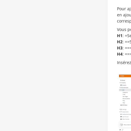
Pour aj
en ajou
corres
Vous p
H1
: =S
H2
: ==
H3
: ==
H4
: ==
Insére