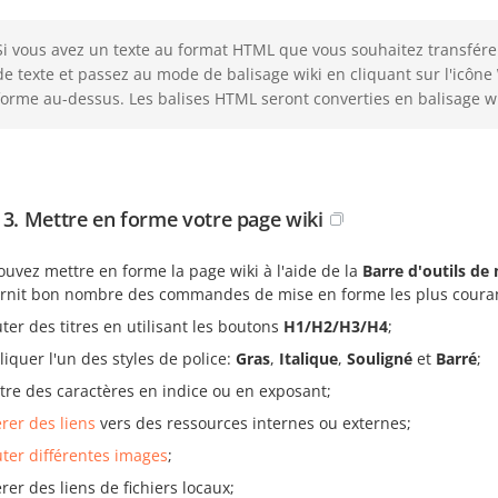
Si vous avez un texte au format HTML que vous souhaitez transférer 
de texte et passez au mode de balisage wiki en cliquant sur l'icône
forme au-dessus. Les balises HTML seront converties en balisage wi
 3. Mettre en forme votre page wiki
uvez mettre en forme la page wiki à l'aide de la
Barre d'outils de
urnit bon nombre des commandes de mise en forme les plus coura
uter des titres en utilisant les boutons
H1/H2/H3/H4
;
liquer l'un des styles de police:
Gras
,
Italique
,
Souligné
et
Barré
;
tre des caractères en indice ou en exposant;
érer des liens
vers des ressources internes ou externes;
uter différentes images
;
rer des liens de fichiers locaux;