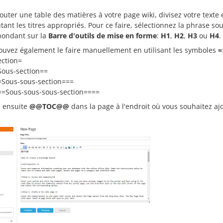
outer une table des matières à votre page wiki, divisez votre texte
tant les titres appropriés. Pour ce faire, sélectionnez la phrase so
pondant sur la
Barre d'outils de mise en forme
:
H1
,
H2
,
H3
ou
H4
.
ouvez également le faire manuellement en utilisant les symboles
=
ection=
Sous-section==
=Sous-sous-section===
==Sous-sous-sous-section====
z ensuite
@@TOC@@
dans la page à l'endroit où vous souhaitez ajo