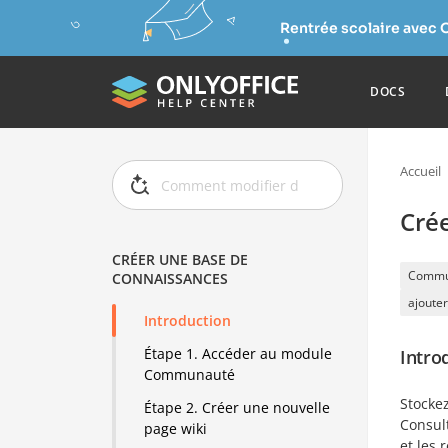
Rentrée scolaire avec 
DOCS
Accueil
Cré
CRÉER UNE BASE DE
Commu
CONNAISSANCES
ajouter
Introduction
Étape 1. Accéder au module
Intro
Communauté
Stocke
Étape 2. Créer une nouvelle
Consult
page wiki
et les r