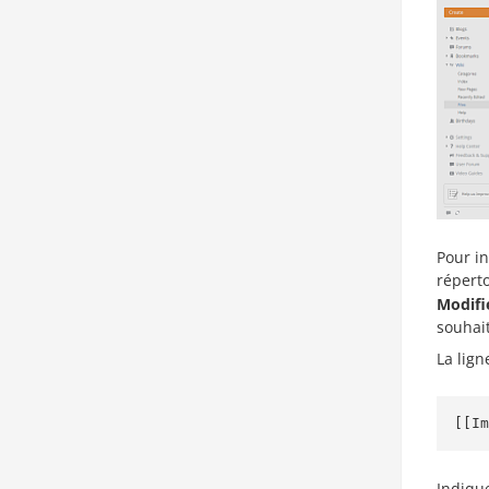
Pour in
répert
Modifi
souhait
La lign
[[Im
Indique