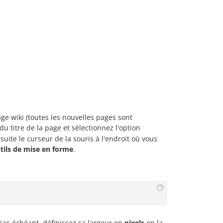
ge wiki (toutes les nouvelles pages sont
du titre de la page et sélectionnez l'option
suite le curseur de la souris à l'endroit où vous
tils de mise en forme
.
 cas échéant, définissez sa largeur en
pixels
en la