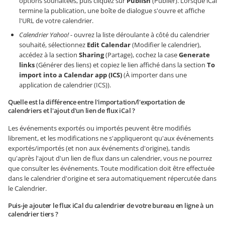
options souhaitées, puis cliquez sur
Publish
(Publier). Lorsque iCal
termine la publication, une boîte de dialogue s'ouvre et affiche
l'URL de votre calendrier.
Calendrier Yahoo!
- ouvrez la liste déroulante à côté du calendrier
souhaité, sélectionnez
Edit Calendar
(Modifier le calendrier),
accédez à la section
Sharing
(Partage), cochez la case
Generate
links
(Générer des liens) et copiez le lien affiché dans la section
To
import into a Calendar app (ICS)
(À importer dans une
application de calendrier (ICS)).
Quelle est la différence entre l'importation/l'exportation de
calendriers et l'ajout d'un lien de flux iCal ?
Les événements exportés ou importés peuvent être modifiés
librement, et les modifications ne s'appliqueront qu'aux événements
exportés/importés (et non aux événements d'origine), tandis
qu'après l'ajout d'un lien de flux dans un calendrier, vous ne pourrez
que consulter les événements. Toute modification doit être effectuée
dans le calendrier d'origine et sera automatiquement répercutée dans
le Calendrier.
Puis-je ajouter le flux iCal du calendrier de votre bureau en ligne à un
calendrier tiers ?