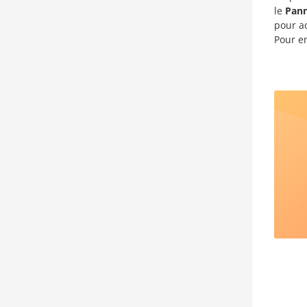
le
Pann
pour ac
Pour en