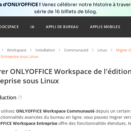
ns d'ONLYOFFICE !
Venez célébrer notre histoire à trave
série de 16 billets de blog.
DOCSPACE
IA
APPLI DE BUREAU
APPLIS MOBILES
Workspace
Installation
Communauté
Linux
Migrer 
n Entreprise sous Linux
rer ONLYOFFICE Workspace de l'éditio
eprise sous Linux
duction
 utilisez
ONLYOFFICE Workspace Communauté
depuis un certain
nctionnalités avancées du bureau en ligne, vous pouvez migrer ve
FICE Workspace Entreprise
offre des fonctionnalités étendues, te