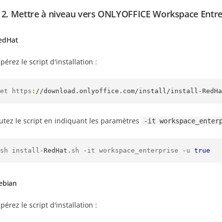
 2. Mettre à niveau vers ONLYOFFICE Workspace Entre
edHat
érez le script d'installation :
et https
:
//download.onlyoffice.com/install/install-RedHa
utez le script en indiquant les paramètres
-it workspace_enter
sh install
-
RedHat
.
sh 
-
it workspace_enterprise 
-
u 
true
ebian
érez le script d'installation :