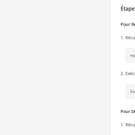
Étape
Pour R
Récup
wg
Exéc
ba
Pour D
Récup