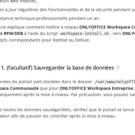
teurs web mobiles,
es à jour régulières des fonctionnalités et de la sécurité pendant u
istance technique professionnelle pendant un an.
ticle explique comment mettre à niveau
ONLYOFFICE Workspace 
ts RPM/DEB
à l'aide du script
, vers
ONLYO
workspace-install.sh
ripts correspondants pour RedHat ou Debian.
 1. (facultatif) Sauvegarder la base de données
nnées du portail sont stockées dans le dossier
/var/www/onlyoff
pace Communauté
que pour
ONLYOFFICE Workspace Entreprise
tiquement après la mise à niveau. Par précaution, vous pouvez sau
s toutes les données sauvegardées, vérifiez que le portail se lan
sateur afin de pouvoir les contrôler après la mise à niveau.