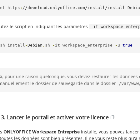
et https
:
//download.onlyoffice.com/install/install-Debia
utez le script en indiquant les paramètres
-it workspace_enter
sh install
-
Debian
.
sh 
-
it workspace_enterprise 
-
u 
true
Si, pour une raison quelconque, vous devez restaurer les données d
manuellement le dossier de sauvegarde dans le dossier
/var/www
3. Lancer le portail et activer votre licence
is
ONLYOFFICE Workspace Entreprise
installé, vous pouvez lancer 
toutes les données sont bien présentes. Il ne vous reste plus qu'à