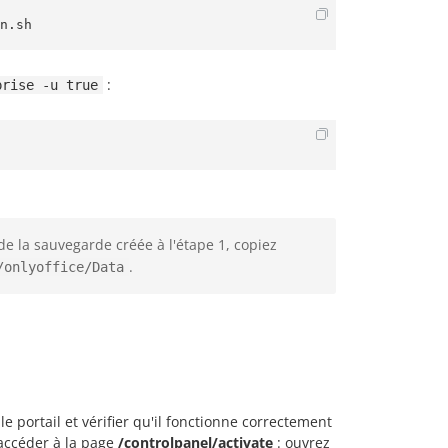
n.sh
:
prise -u true
e la sauvegarde créée à l'étape 1, copiez
.
/onlyoffice/Data
le portail et vérifier qu'il fonctionne correctement
 accéder à la page
/controlpanel/activate
: ouvrez