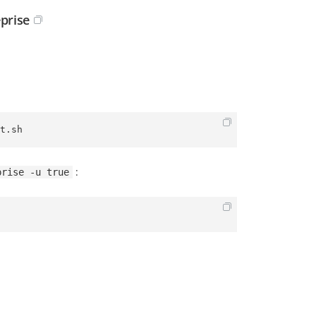
prise
t.sh
:
prise -u true