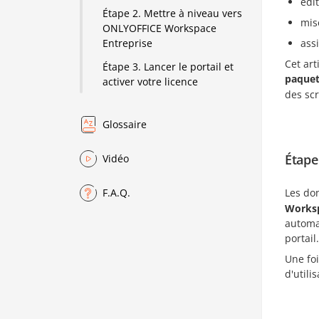
édi
Étape 2. Mettre à niveau vers
mis
ONLYOFFICE Workspace
ass
Entreprise
Cet ar
Étape 3. Lancer le portail et
paque
activer votre licence
des sc
Glossaire
Étape
Vidéo
Les do
F.A.Q.
Works
automa
portail.
Une foi
d'utili