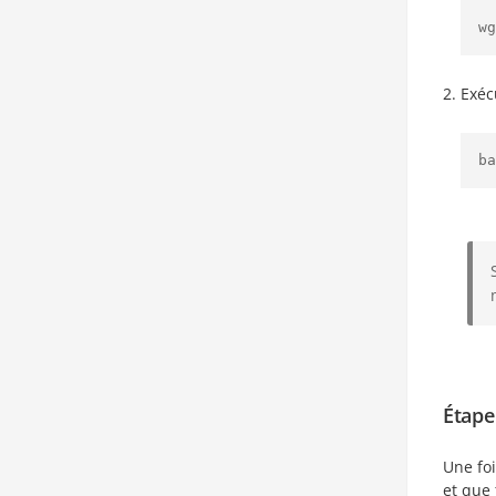
wg
Exéc
ba
Étape 
Une fo
et que 