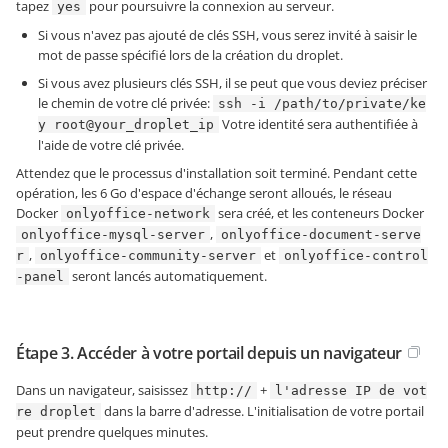
tapez
pour poursuivre la connexion au serveur.
yes
Si vous n'avez pas ajouté de clés SSH, vous serez invité à saisir le
mot de passe spécifié lors de la création du droplet.
Si vous avez plusieurs clés SSH, il se peut que vous deviez préciser
le chemin de votre clé privée:
ssh -i /path/to/private/ke
Votre identité sera authentifiée à
y root@your_droplet_ip
l'aide de votre clé privée.
Attendez que le processus d'installation soit terminé. Pendant cette
opération, les 6 Go d'espace d'échange seront alloués, le réseau
Docker
sera créé, et les conteneurs Docker
onlyoffice-network
,
onlyoffice-mysql-server
onlyoffice-document-serve
,
et
r
onlyoffice-community-server
onlyoffice-control
seront lancés automatiquement.
-panel
Étape 3. Accéder à votre portail depuis un navigateur
Dans un navigateur, saisissez
+
http://
l'adresse IP de vot
dans la barre d'adresse. L'initialisation de votre portail
re droplet
peut prendre quelques minutes.