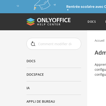
Rentrée scolaire avec 
DOCS
Accueil
Adm
DOCS
Apprend
configu
configu
DOCSPACE
IA
APPLI DE BUREAU