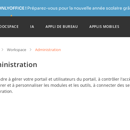
ONLYOFFICE !
Préparez-vous pour la nouvelle année scolaire grâc
DOCSPACE
IA
APPLI DE BUREAU
APPLIS MOBILES
Workspace
Administration
inistration
re à gérer votre portail et utilisateurs du portail, à contrôler l'accès
rer et à personnaliser les modules et les outils, à connecter des se
ration.