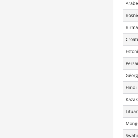
Arabe
Bosni
Birm
Croat
Eston
Persa
Géorg
Hindi
Kazak
Litua
Mong
Swahi