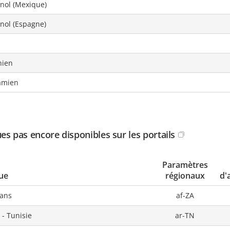
nol (Mexique)
nol (Espagne)
nien
amien
es pas encore disponibles sur les portails
Paramètres
ue
régionaux
d'
aans
af-ZA
 - Tunisie
ar-TN