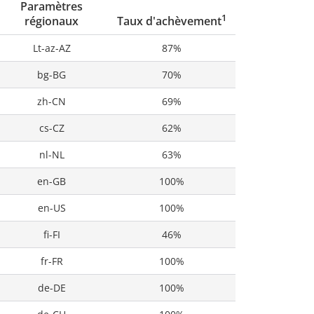
Paramètres
1
régionaux
Taux d'achèvement
Lt-az-AZ
87%
bg-BG
70%
zh-CN
69%
cs-CZ
62%
nl-NL
63%
en-GB
100%
en-US
100%
fi-FI
46%
fr-FR
100%
de-DE
100%