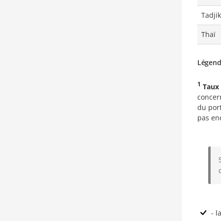
Tadjik
Thaï
Légen
1
Taux 
concern
du port
pas en
- l