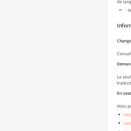
de lan
- l
Infor
Changer
Consul
Demande
La seul
traduc
En savo
Vous p
Lan
Lan