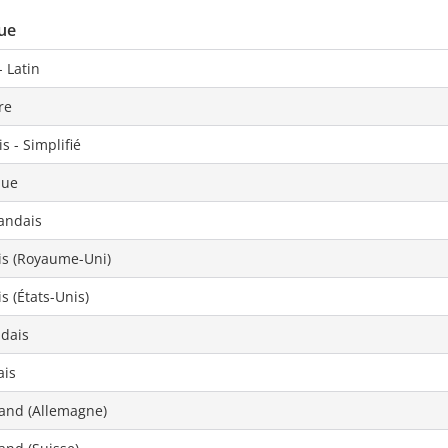
ue
- Latin
re
s - Simplifié
que
andais
is (Royaume-Uni)
s (États-Unis)
ndais
ais
and (Allemagne)