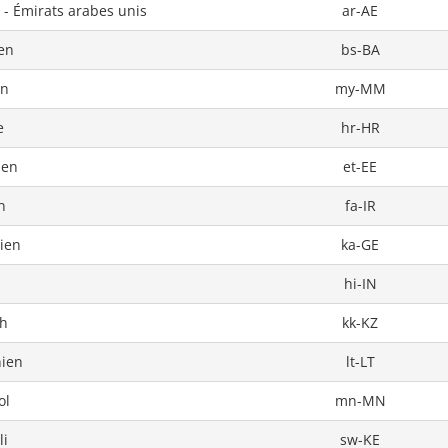
 - Émirats arabes unis
ar-AE
en
bs-BA
an
my-MM
e
hr-HR
ien
et-EE
n
fa-IR
ien
ka-GE
hi-IN
h
kk-KZ
nien
lt-LT
ol
mn-MN
li
sw-KE