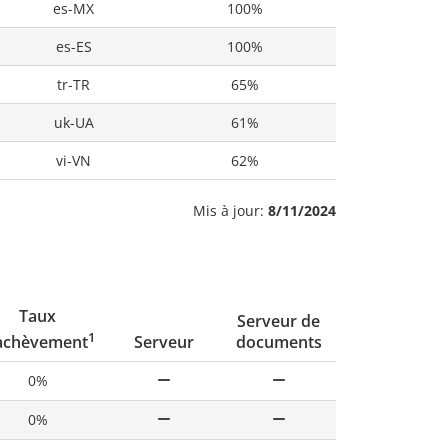
es-MX
100%
es-ES
100%
tr-TR
65%
uk-UA
61%
vi-VN
62%
Mis à jour:
8/11/2024
Taux
Serveur de
1
Serveur
documents
achèvement
0%
0%