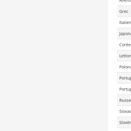
Allem
Grec
Italie
Japon
Corée
Letto
Polon
Portu
Portug
Russe
Slova
Slovè