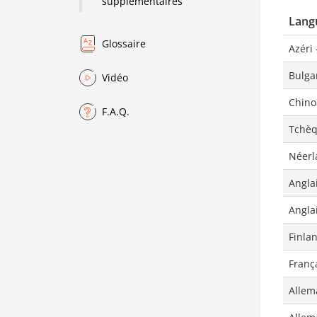
supplémentaires
Lang
Glossaire
Azéri 
Bulga
Vidéo
Chinoi
F.A.Q.
Tchè
Néerl
Angla
Anglai
Finla
Franç
Allem