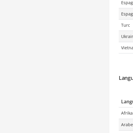
Espag
Espag
Turc
Ukrai
Vietn
Langu
Lang
Afrik
Arabe