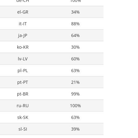
de-CH
100%
el-GR
34%
it-IT
88%
ja-JP
64%
ko-KR
30%
lv-LV
60%
pl-PL
63%
pt-PT
21%
pt-BR
99%
ru-RU
100%
sk-SK
63%
sl-SI
39%