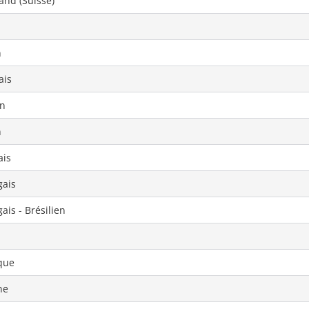
and (Suisse)
n
ais
n
n
ais
gais
ais - Brésilien
que
ne