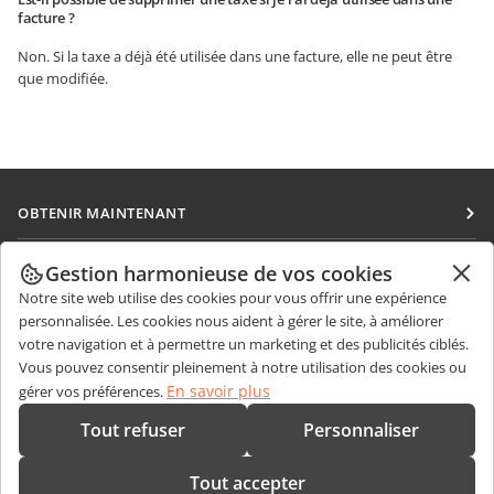
facture ?
Non. Si la taxe a déjà été utilisée dans une facture, elle ne peut être
que modifiée.
OBTENIR MAINTENANT
Docs
COLLABORATION
Gestion harmonieuse de vos cookies
DocSpace
Notre site web utilise des cookies pour vous offrir une expérience
Pour les contributeurs
OBTENIR DES NOUVELLES
personnalisée. Les cookies nous aident à gérer le site, à améliorer
Workspace
Pour les traducteurs
votre navigation et à permettre un marketing et des publicités ciblés.
Blog
Connecteurs
Vous pouvez consentir pleinement à notre utilisation des cookies ou
OBTENIR DE L'AIDE
Pour les influenceurs
En savoir plus
gérer vos préférences.
Applications de bureau
Forum
Offres d'emploi
CONTACTEZ-NOUS
Tout refuser
Personnaliser
Applications mobiles
Cours de formation
Questions de ventes
sales@onlyoffice.com
onlyoffice.com
Tout accepter
Webinaires