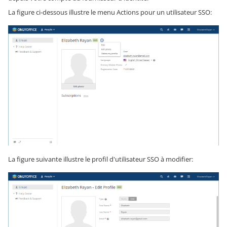
La figure ci-dessous illustre le menu Actions pour un utilisateur SSO:
La figure suivante illustre le profil d'utilisateur SSO à modifier: