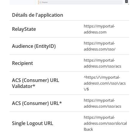
Détails de l'application
https://myportal-
RelayState
address.com
https://myportal-
Audience (EntityID)
address.com/sso/
https://myportal-
Recipient
address.com/sso/acs
^https:\/\/myportal-
ACS (Consumer) URL
address\.com\/sso\/acs
Validator*
\/$
https://myportal-
ACS (Consumer) URL*
address.com/sso/acs
https://myportal-
Single Logout URL
address.com/sso/slo/cal
lback