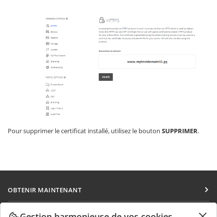
Pour supprimer le certificat installé, utilisez le bouton
SUPPRIMER
.
OBTENIR MAINTENANT
Docs
COLLABORATION
Gestion harmonieuse de vos cookies