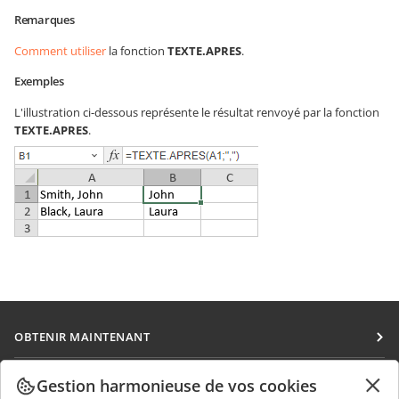
Remarques
Comment utiliser
la fonction
TEXTE.APRES
.
Exemples
L'illustration ci-dessous représente le résultat renvoyé par la fonction
TEXTE.APRES
.
OBTENIR MAINTENANT
Docs
COLLABORATION
Gestion harmonieuse de vos cookies
DocSpace