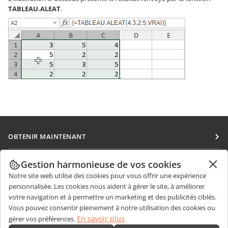
TABLEAU.ALEAT
.
OBTENIR MAINTENANT
Docs
COLLABORATION
Gestion harmonieuse de vos cookies
DocSpace
Notre site web utilise des cookies pour vous offrir une expérience
Pour les contributeurs
OBTENIR DES NOUVELLES
personnalisée. Les cookies nous aident à gérer le site, à améliorer
Workspace
Pour les traducteurs
votre navigation et à permettre un marketing et des publicités ciblés.
Blog
Connecteurs
Vous pouvez consentir pleinement à notre utilisation des cookies ou
OBTENIR DE L'AIDE
Pour les influenceurs
En savoir plus
gérer vos préférences.
Applications de bureau
Forum