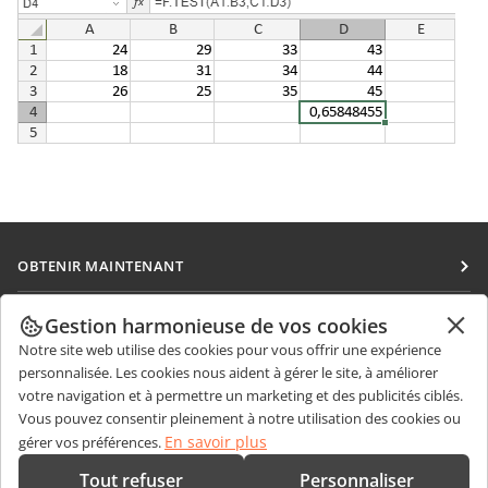
OBTENIR MAINTENANT
Docs
COLLABORATION
Gestion harmonieuse de vos cookies
DocSpace
Notre site web utilise des cookies pour vous offrir une expérience
Pour les contributeurs
OBTENIR DES NOUVELLES
personnalisée. Les cookies nous aident à gérer le site, à améliorer
Workspace
Pour les traducteurs
votre navigation et à permettre un marketing et des publicités ciblés.
Blog
Connecteurs
Vous pouvez consentir pleinement à notre utilisation des cookies ou
OBTENIR DE L'AIDE
Pour les influenceurs
En savoir plus
gérer vos préférences.
Applications de bureau
Forum
Offres d'emploi
CONTACTEZ-NOUS
Tout refuser
Personnaliser
Applications mobiles