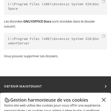
C:\Program Files (x86)\Ascensio System SIA\Doc
Space
Les données
ONLYOFFICE Docs
sont stockées dans le dossier
suivant:
C:\Program Files (x86)\Ascensio System SIA\Doc
umentServer
Vous pouvez supprimer ces dossiers.
OBTENIR MAINTENANT
Docs
COLLABORATION
Gestion harmonieuse de vos cookies
DocSpace
Notre site web utilise des cookies pour vous offrir une expérience
Pour les contributeurs
OBTENIR DES NOUVELLES
personnalisée. Les cookies nous aident à gérer le site, à améliorer