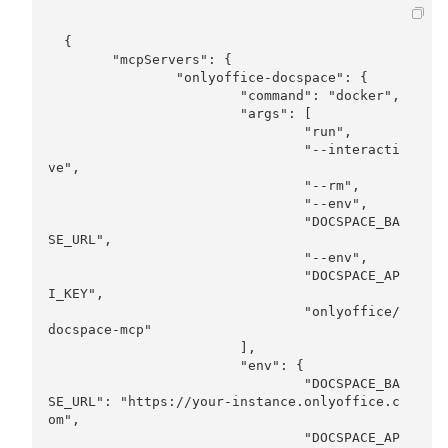
  {

	"mcpServers": {

		"onlyoffice-docspace": {

			"command": "docker",

			"args": [

				"run",

				"--interacti
ve",

				"--rm",

				"--env",

				"DOCSPACE_BA
SE_URL",

				"--env",

				"DOCSPACE_AP
I_KEY",

				"onlyoffice/
docspace-mcp"

			],

			"env": {

				"DOCSPACE_BA
SE_URL": "https://your-instance.onlyoffice.c
om",

				"DOCSPACE_AP