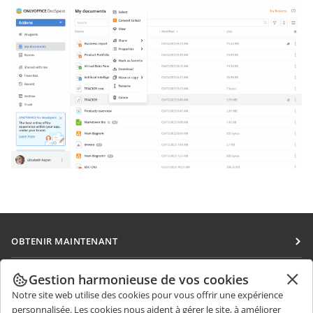
OBTENIR MAINTENANT
Docs
COLLABORATION
Gestion harmonieuse de vos cookies
DocSpace
Notre site web utilise des cookies pour vous offrir une expérience
Pour les contributeurs
OBTENIR DES NOUVELLES
personnalisée. Les cookies nous aident à gérer le site, à améliorer
Workspace