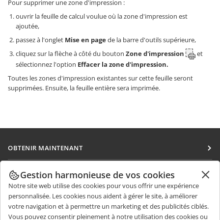
Pour supprimer une zone d'impression :
ouvrir la feuille de calcul voulue où la zone d'impression est
ajoutée,
passez à l'onglet
Mise en page
de la barre d'outils supérieure,
cliquez sur la flèche à côté du bouton
Zone d'impression
et
sélectionnez l'option
Effacer la zone d'impression.
Toutes les zones d'impression existantes sur cette feuille seront
supprimées. Ensuite, la feuille entière sera imprimée.
OBTENIR MAINTENANT
Docs
COLLABORATION
Gestion harmonieuse de vos cookies
DocSpace
Notre site web utilise des cookies pour vous offrir une expérience
Pour les contributeurs
OBTENIR DES NOUVELLES
personnalisée. Les cookies nous aident à gérer le site, à améliorer
Workspace
Pour les traducteurs
votre navigation et à permettre un marketing et des publicités ciblés.
Blog
Connecteurs
Vous pouvez consentir pleinement à notre utilisation des cookies ou
OBTENIR DE L'AIDE