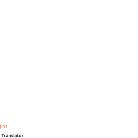
gins
.
 Translator
.