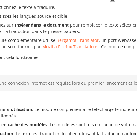
ctionnez le texte à traduire.
sissez les langues source et cible.
uez sur
Insérer dans le document
pour remplacer le texte sélectio
er la traduction dans le presse-papiers.
ule complémentaire utilise
Bergamot Translator
, un port WebAss
tion sont fournis par
Mozilla Firefox Translations
. Ce module compl
t cela fonctionne
Une connexion Internet est requise lors du premier lancement et 
ière utilisation
: Le module complémentaire télécharge le moteur d
ctionnés.
 en cache des modèles
: Les modèles sont mis en cache de votre na
uction
: Le texte est traduit en local en utilisant la traduction aut