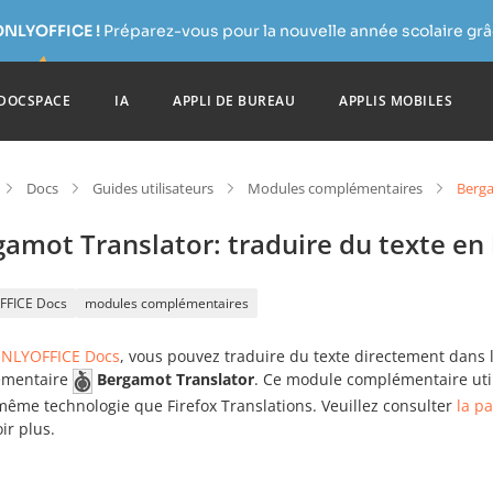
ONLYOFFICE !
Préparez-vous pour la nouvelle année scolaire grâc
DOCSPACE
IA
APPLI DE BUREAU
APPLIS MOBILES
Docs
Guides utilisateurs
Modules complémentaires
Berga
amot Translator: traduire du texte en 
FFICE Docs
modules complémentaires
NLYOFFICE Docs
, vous pouvez traduire du texte directement dans 
émentaire
Bergamot Translator
. Ce module complémentaire uti
même technologie que Firefox Translations. Veuillez consulter
la p
ir plus.