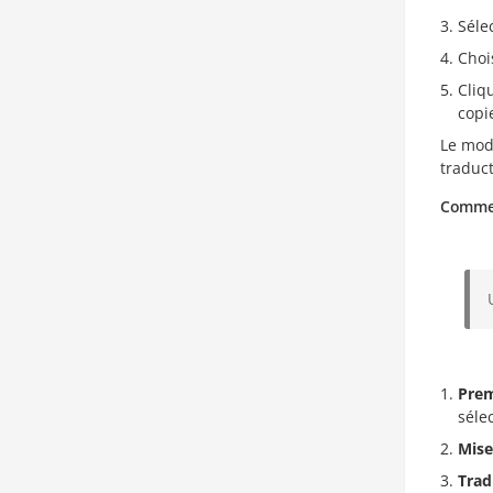
Séle
Choi
Cliq
copi
Le mod
traduc
Commen
Prem
séle
Mise
Trad