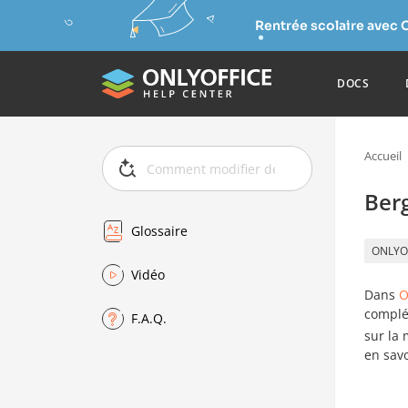
Rentrée scolaire avec 
DOCS
Accueil
Berg
Glossaire
ONLYO
Vidéo
Dans
O
compl
F.A.Q.
sur la 
en savo