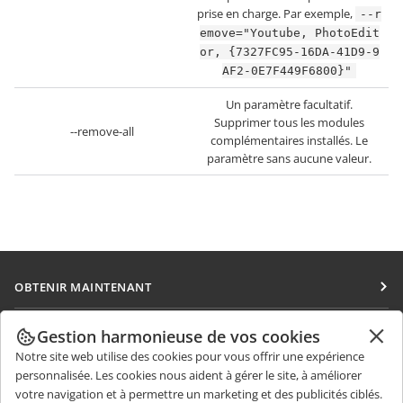
prise en charge. Par exemple,
--r
emove="Youtube, PhotoEdit
or, {7327FC95-16DA-41D9-9
AF2-0E7F449F6800}"
Un paramètre facultatif.
Supprimer tous les modules
--remove-all
complémentaires installés. Le
paramètre sans aucune valeur.
OBTENIR MAINTENANT
Docs
COLLABORATION
Gestion harmonieuse de vos cookies
DocSpace
Notre site web utilise des cookies pour vous offrir une expérience
Pour les contributeurs
OBTENIR DES NOUVELLES
personnalisée. Les cookies nous aident à gérer le site, à améliorer
Workspace
Pour les traducteurs
votre navigation et à permettre un marketing et des publicités ciblés.
Blog