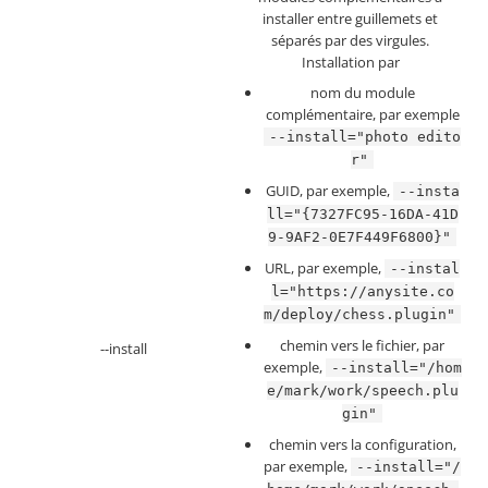
installer entre guillemets et
séparés par des virgules.
Installation par
nom du module
complémentaire, par exemple
--install="photo edito
r"
GUID, par exemple,
--insta
ll="{7327FC95-16DA-41D
9-9AF2-0E7F449F6800}"
URL, par exemple,
--instal
l="https://anysite.co
m/deploy/chess.plugin"
chemin vers le fichier, par
--install
exemple,
--install="/hom
e/mark/work/speech.plu
gin"
chemin vers la configuration,
par exemple,
--install="/