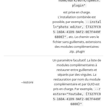
home/mark/work/speech.
plugin"
est prise en charge.
L'installation combinée est
possible, par exemple,
--instal
l="photo editor, {7327FC9
5-16DA-41D9-9AF2-0E7F449F
, etc. Le chemin vers le
6800}"
fichier sans guillemets, extensions
des modules complémentaires:
.zip, .plugin
Un paramètre facultatif. La liste de
modules complémentaires à
restaurer entre guillemets et
séparés par des virgules. La
restauration par nom du module
--restore
complémentaire et par GUID est
pris en charge. Par exemple,
--r
estore="Youtube, {7327FC9
5-16DA-41D9-9AF2-0E7F449F
6800}"