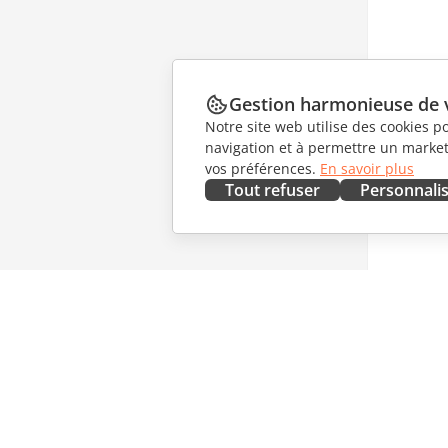
Gestion harmonieuse de 
Notre site web utilise des cookies p
navigation et à permettre un marketi
vos préférences.
En savoir plus
Tout refuser
Personnali
OBTENIR MAINTENANT
COLLAB
Docs
Pour les 
DocSpace
Pour les 
Workspace
Pour les 
Connecteurs
Offres d'