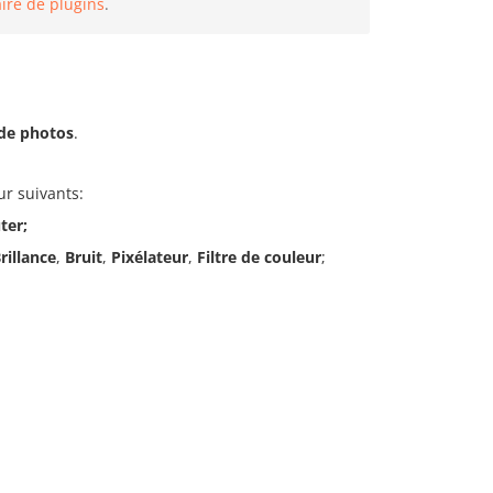
ire de plugins
.
 de photos
.
ur suivants:
ter;
rillance
,
Bruit
,
Pixélateur
,
Filtre de couleur
;