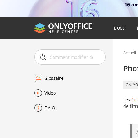
16 a
DOCS
Accueil
Pho
Glossaire
ONLYO
Vidéo
Les
éd
de filt
F.A.Q.