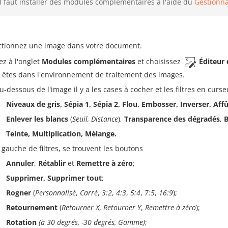
Il faut installer des modules complémentaires à l'aide du
Gestionna
ctionnez une image dans votre document.
ez à l'onglet
Modules complémentaires
et choisissez
Éditeur
 êtes dans l'environnement de traitement des images.
u-dessous de l'image il y a les cases à cocher et les filtres en curse
Niveaux de gris, Sépia 1, Sépia 2, Flou, Embosser, Inverser, Affû
Enlever les blancs
(
Seuil, Distance
),
Transparence
des
dégradés
,
B
Teinte, Multiplication, Mélange.
 gauche de filtres, se trouvent les boutons
Annuler
,
Rétablir
et
Remettre à zéro
;
Supprimer, Supprimer tout
;
Rogner
(
Personnalisé
,
Carré
,
3:2
,
4:3
,
5:4
,
7:5
,
16:9
);
Retournement
(
Retourner X
,
Retourner Y
,
Remettre à zéro
);
Rotation
(à 30 degrés, -30 degrés, Gamme)
;