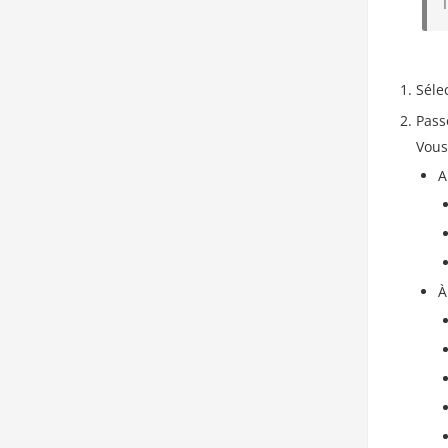
Séle
Pass
Vous
A
À