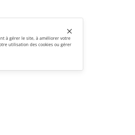
t à gérer le site, à améliorer votre
tre utilisation des cookies ou gérer
CONTACTEZ-NOUS
Questions de ventes
sales@onlyoffice.com
Demande de partenariat
partners@onlyoffice.com
Demande de presse
press@onlyoffice.com