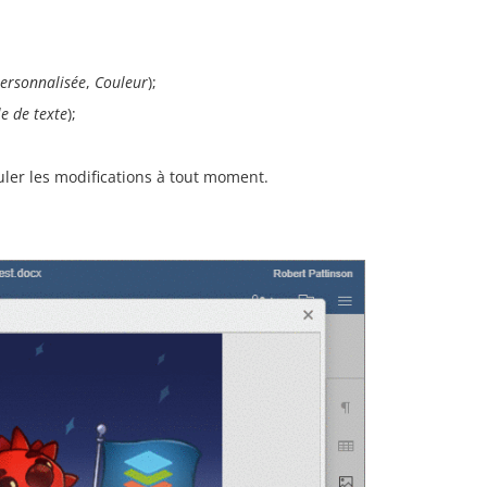
personnalisée
,
Couleur
);
le de texte
);
uler les modifications à tout moment.