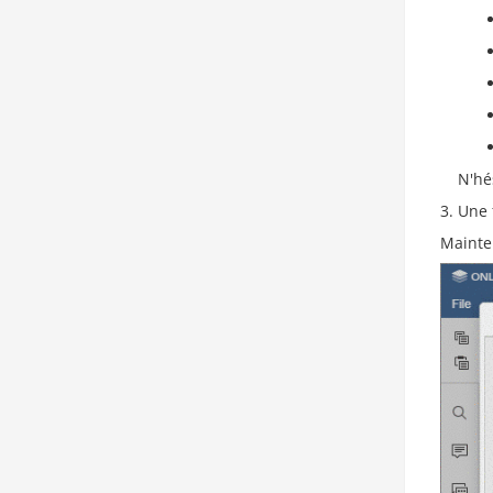
N'hé
Une 
Mainte