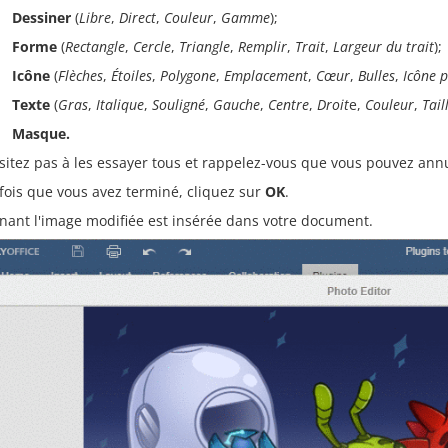
Dessiner
(
Libre
,
Direct
,
Couleur
,
Gamme
);
Forme
(
Rectangle
,
Cercle
,
Triangle
,
Remplir
,
Trait
,
Largeur du trait
);
Icône
(
Flèches
,
Étoiles
,
Polygone
,
Emplacement
,
Cœur
,
Bulles
,
Icône 
Texte
(
Gras
,
Italique
,
Souligné
,
Gauche
,
Centre
,
Droit
e,
Couleur
,
Tail
Masque.
sitez pas à les essayer tous et rappelez-vous que vous pouvez ann
fois que vous avez terminé, cliquez sur
OK
.
nant l'image modifiée est insérée dans votre document.