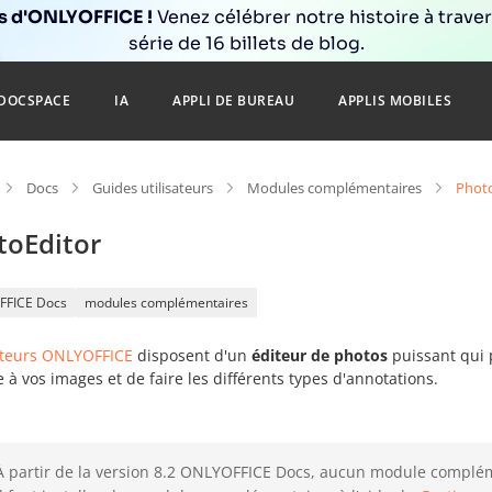
ns d'ONLYOFFICE !
Venez célébrer notre histoire à trave
série de 16 billets de blog.
DOCSPACE
IA
APPLI DE BUREAU
APPLIS MOBILES
Docs
Guides utilisateurs
Modules complémentaires
Phot
toEditor
FFICE Docs
modules complémentaires
iteurs ONLYOFFICE
disposent d'un
éditeur de photos
puissant qui p
re à vos images et de faire les différents types d'annotations.
À partir de la version 8.2 ONLYOFFICE Docs, aucun module compléme