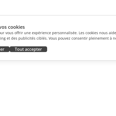
vos cookies
our vous offrir une expérience personnalisée. Les cookies nous aiden
ng et des publicités ciblés. Vous pouvez consentir pleinement à no
ser
Tout accepter
ORATION
OBTENIR DE L'AIDE
contributeurs
Forum
traducteurs
Cours de formation
influenceurs
Webinaires
emploi
Livres blancs