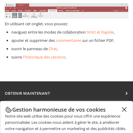
En utilisant cet onglet, vous pouvez:
naviguez entre les modes de collaboration
Strict et Rapide
,
ajouter et supprimer des
commentaires
sur un fichier PDF,
ouvrir le panneau de
Chat
,
suivre
l'historique des versions
.
OBTENIR MAINTENANT
Docs
COLLABORATION
Gestion harmonieuse de vos cookies
DocSpace
Notre site web utilise des cookies pour vous offrir une expérience
Pour les contributeurs
OBTENIR DES NOUVELLES
personnalisée. Les cookies nous aident à gérer le site, à améliorer
Workspace
Pour les traducteurs
votre navigation et à permettre un marketing et des publicités ciblés.
Blog