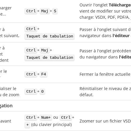
Ouvrir l'onglet
Télécharg
harger
+
+
vient de modifier sur votr
Ctrl
Maj
S
...
charge: VSDX, PDF, PDF/A,
+
Ctrl
r à
Passer à l'onglet suivant 
et suivant
.
navigateur dans
l'éditeur
Taquet de tabulation
r à
+
+
Ctrl
Maj
Passer à l'onglet précéde
et
du navigateur dans
l'édit
Taquet de tabulation
dent
r le
+
Fermer la fenêtre actuell
Ctrl
F4
r
ialiser le
Réinitialiser le niveau d
+
Ctrl
0
u de zoom
défaut.
gation
+
ou
+
Ctrl
Num+
Ctrl
avant
Zoomer sur un fichier VSD
(du clavier principal)
+