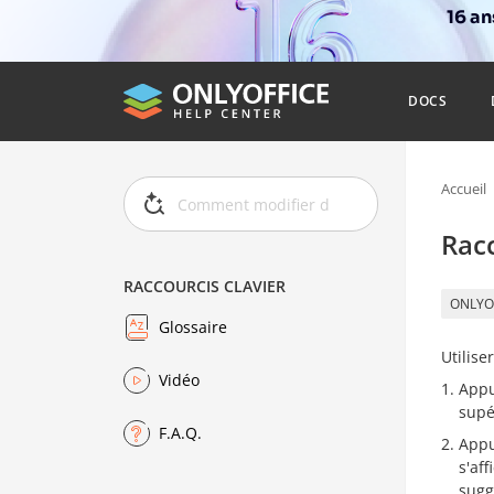
16 a
DOCS
Accueil
Racc
RACCOURCIS CLAVIER
ONLYO
Glossaire
Utilise
Vidéo
Appu
supér
F.A.Q.
Appu
s'af
sugg