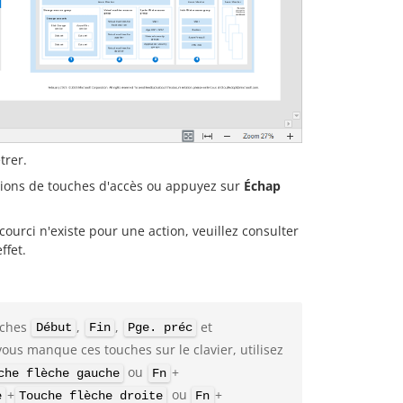
trer.
ions de touches d'accès ou appuyez sur
Échap
courci n'existe pour une action, veuillez consulter
ffet.
uches
,
,
et
Début
Fin
Pge. préc
vous manque ces touches sur le clavier, utilisez
ou
+
che flèche gauche
Fn
+
ou
+
e
Touche flèche droite
Fn