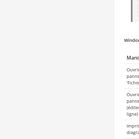
Windo
Mani
Ouvrir
pann
'Fichie
Ouvrir
panne
(édit
ligne)
Impri
diag