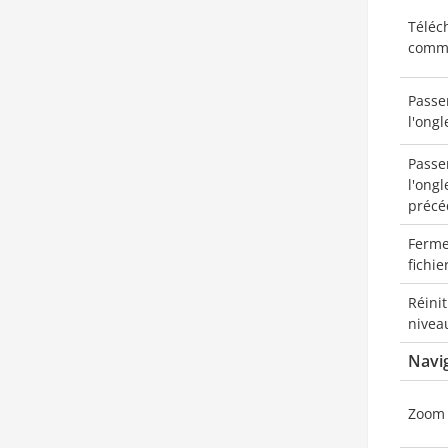
Téléc
comme
Passe
l'ongl
Passe
l'ongl
précé
Ferme
fichie
Réinit
nivea
Navi
Zoom 