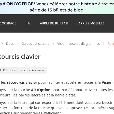
ns d'ONLYOFFICE !
Venez célébrer notre histoire à trave
série de 16 billets de blog.
DOCSPACE
IA
APPLI DE BUREAU
APPLIS MOBILES
Docs
Guides utilisateurs
Visionneuse de diagrammes
Racc
ourcis clavier
FFICE Docs
raccourcis clavier
r les
raccourcis clavier
pour faciliter et accélérer l'accès à la
Vision
yez sur la touche
Alt
(
Option
pour macOS) pour activer toutes les t
ieure, les barres latérales et la barre d'état.
yez sur la lettre qui correspond à l'élément dont vous avez besoi
ficher en fonction de la touche que vous appuyez. Les premières su
estions supplémentaires s'affichent.