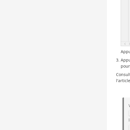
Appu
Appu
pour
Consult
l'articl