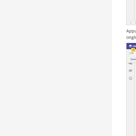
Appu
ongl