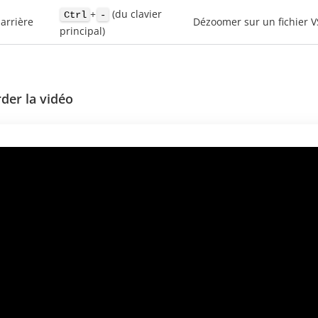
+
(du clavier
Ctrl
-
arrière
Dézoomer sur un fichier V
principal)
der la vidéo