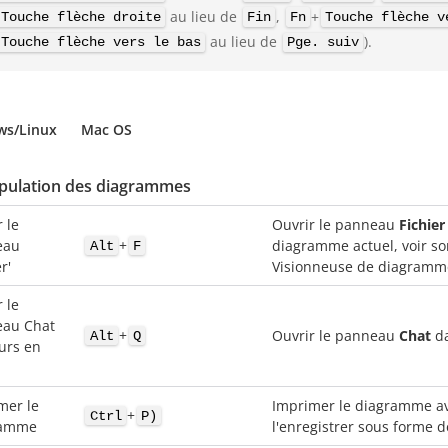
au lieu de
,
+
Touche flèche droite
Fin
Fn
Touche flèche v
au lieu de
).
Touche flèche vers le bas
Pge. suiv
ws/Linux
Mac OS
pulation des diagrammes
 le
Ouvrir le panneau
Fichier
+
eau
diagramme actuel, voir son
Alt
F
r'
Visionneuse de diagramm
 le
au Chat
+
Ouvrir le panneau
Chat
d
Alt
Q
eurs en
mer le
Imprimer le diagramme av
+
Ctrl
P)
ramme
l'enregistrer sous forme de