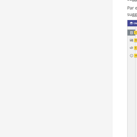
Par 
sugg