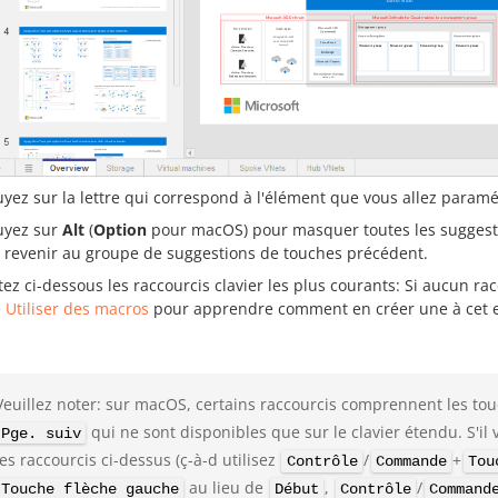
yez sur la lettre qui correspond à l'élément que vous allez paramé
yez sur
Alt
(
Option
pour macOS) pour masquer toutes les suggest
 revenir au groupe de suggestions de touches précédent.
ez ci-dessous les raccourcis clavier les plus courants: Si aucun rac
e
Utiliser des macros
pour apprendre comment en créer une à cet e
Veuillez noter: sur macOS, certains raccourcis comprennent les to
qui ne sont disponibles que sur le clavier étendu. S'il 
Pge. suiv
les raccourcis ci-dessus (ç-à-d utilisez
/
+
Contrôle
Commande
Tou
au lieu de
,
/
Touche flèche gauche
Début
Contrôle
Command