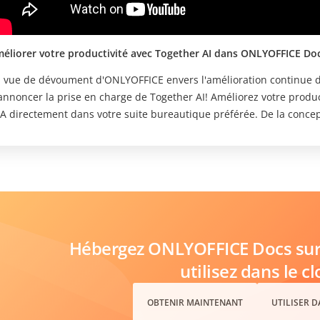
éliorer votre productivité avec Together AI dans ONLYOFFICE Do
 vue de dévoument d'ONLYOFFICE envers l'amélioration continue
oncer la prise en charge de Together AI! Améliorez votre productivité avec des fonctionnalités intelligentes
IA directement dans votre suite bureautique préférée. De la conce
ninges, Together AI et ONLYOFFICE rendent le travail d'équipe plus 
mais.
Hébergez ONLYOFFICE Docs sur 
utilisez dans le c
OBTENIR MAINTENANT
UTILISER 