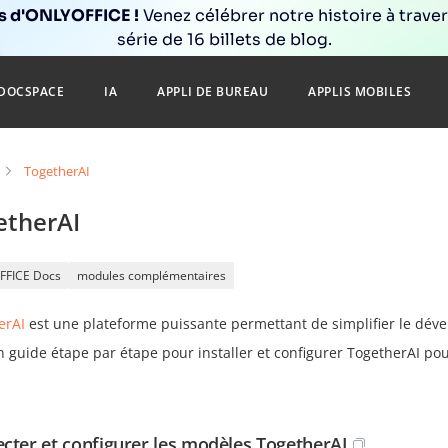
ns d'ONLYOFFICE !
Venez célébrer notre histoire à trave
série de 16 billets de blog.
DOCSPACE
IA
APPLI DE BUREAU
APPLIS MOBILES
TogetherAI
etherAI
FFICE Docs
modules complémentaires
erAI
est une plateforme puissante permettant de simplifier le dével
un guide étape par étape pour installer et configurer TogetherAI p
cter et configurer les modèles TogetherAI