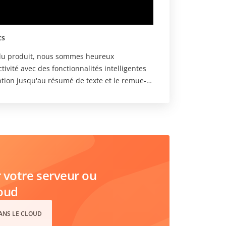
cs
 du produit, nous sommes heureux
ption jusqu'au résumé de texte et le remue-
rapide, plus facile et plus créatif que
votre serveur ou
loud
DANS LE CLOUD