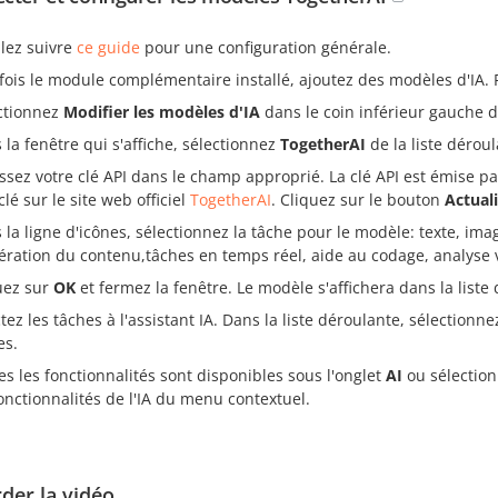
llez suivre
ce guide
pour une configuration générale.
fois le module complémentaire installé, ajoutez des modèles d'IA. 
ctionnez
Modifier les modèles d'IA
dans le coin inférieur gauche d
 la fenêtre qui s'affiche, sélectionnez
TogetherAI
de la liste déroul
issez votre clé API dans le champ approprié. La clé API est émise par
lé sur le site web officiel
TogetherAI
. Cliquez sur le bouton
Actuali
 la ligne d'icônes, sélectionnez la tâche pour le modèle: texte, imag
ration du contenu,tâches en temps réel, aide au codage, analyse v
uez sur
OK
et fermez la fenêtre. Le modèle s'affichera dans la liste
ctez les tâches à l'assistant IA. Dans la liste déroulante, sélection
es.
es les fonctionnalités sont disponibles sous l'onglet
AI
ou sélectionn
fonctionnalités de l'IA du menu contextuel.
der la vidéo