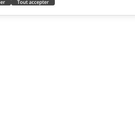
ser
Tout accepter
ORATION
OBTENIR DE L'AIDE
contributeurs
Forum
traducteurs
Cours de formation
influenceurs
Webinaires
emploi
Livres blancs
 DES
Demande de support
LES
Demande de démo