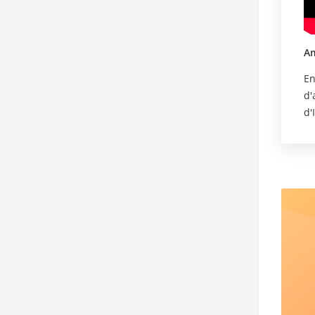
Am
En
d'ann
d'
mé
ja