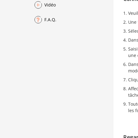
Vidéo
Veui
F.A.Q.
Une 
Séle
Dans
Sais
une c
Dans
modé
Cliq
Affe
tâch
Tout
les 
Regar