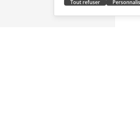
Tout refuser
Personnali
OBTENIR MAINTENANT
COLLAB
Docs
Pour les 
DocSpace
Pour les 
Workspace
Pour les 
Connecteurs
Offres d'
Applications de bureau
OBTENIR
Applications mobiles
NOUVEL
Blog
ONLYOFFICE.COM