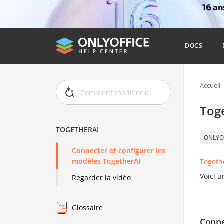
16 a
DOCS
Accueil
Tog
TOGETHERAI
ONLYO
Connecter et configurer les
modèles TogetherAI
Togeth
Voici 
Regarder la vidéo
Glossaire
Conne