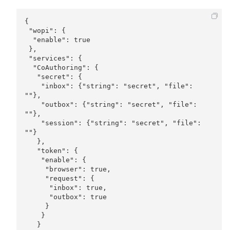
{

 "wopi": {

  "enable": true

 },

 "services": {

  "CoAuthoring": {

   "secret": {

    "inbox": {"string": "secret", "file": 
""},

    "outbox": {"string": "secret", "file": 
""},

    "session": {"string": "secret", "file": 
""}

   },

   "token": {

    "enable": {

     "browser": true,

     "request": {

      "inbox": true,

      "outbox": true

     }

    }

   }
