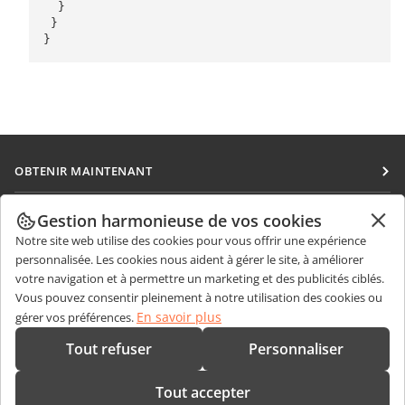
  }

 }

}
OBTENIR MAINTENANT
Docs
COLLABORATION
Gestion harmonieuse de vos cookies
DocSpace
Notre site web utilise des cookies pour vous offrir une expérience
Pour les contributeurs
OBTENIR DES NOUVELLES
personnalisée. Les cookies nous aident à gérer le site, à améliorer
Workspace
Pour les traducteurs
votre navigation et à permettre un marketing et des publicités ciblés.
Blog
Connecteurs
Vous pouvez consentir pleinement à notre utilisation des cookies ou
OBTENIR DE L'AIDE
Pour les influenceurs
En savoir plus
gérer vos préférences.
Applications de bureau
Forum
Offres d'emploi
CONTACTEZ-NOUS
Tout refuser
Personnaliser
Applications mobiles
Cours de formation
Questions de ventes
sales@onlyoffice.com
onlyoffice.com
Tout accepter
Webinaires
Demande de partenariat
partners@onlyoffice.com