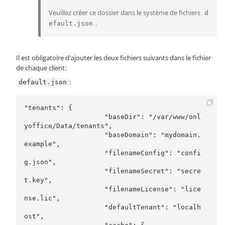
Veuillez créer ce dossier dans le système de fichiers
d
.
efault.json
Il est obligatoire d'ajouter les deux fichiers suivants dans le fichier
de chaque client:
:
default.json
"tenants": {

                    "baseDir": "/var/www/onl
yoffice/Data/tenants",

                    "baseDomain": "mydomain.
example",

                    "filenameConfig": "confi
g.json",

                    "filenameSecret": "secre
t.key",

                    "filenameLicense": "lice
nse.lic",

                    "defaultTenant": "localh
ost",
