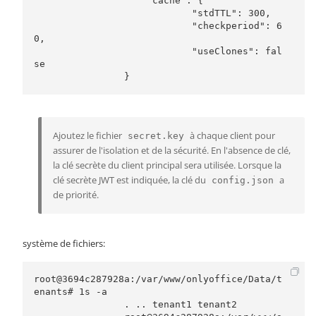
                    "cache": {

                            "stdTTL": 300,

                            "checkperiod": 6
0,

                            "useClones": fal
se

                }
Ajoutez le fichier
à chaque client pour
secret.key
assurer de l'isolation et de la sécurité. En l'absence de clé,
la clé secrète du client principal sera utilisée. Lorsque la
clé secrète JWT est indiquée, la clé du
a
config.json
de priorité.
système de fichiers:
root@3694c287928a:/var/www/onlyoffice/Data/t
enants# 1s -a

                . .. tenant1 tenant2
