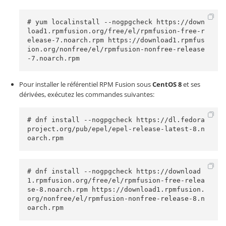
# yum localinstall --nogpgcheck https://down
load1.rpmfusion.org/free/el/rpmfusion-free-r
elease-7.noarch.rpm https://download1.rpmfus
ion.org/nonfree/el/rpmfusion-nonfree-release
-7.noarch.rpm
Pour installer le référentiel RPM Fusion sous
CentOS 8
et ses
dérivées, exécutez les commandes suivantes:
# dnf install --nogpgcheck https://dl.fedora
project.org/pub/epel/epel-release-latest-8.n
oarch.rpm 
# dnf install --nogpgcheck https://download
1.rpmfusion.org/free/el/rpmfusion-free-relea
se-8.noarch.rpm https://download1.rpmfusion.
org/nonfree/el/rpmfusion-nonfree-release-8.n
oarch.rpm 