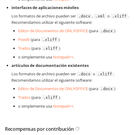
interfaces de aplicaciones móviles
Los formatos de archivo pueden ser
,
o
.
.docx
.xml
.xliff
Recomendamos utilizar el siguiente software:
Editor de Documentos de ONLYOFFICE
(para
)
.docx
Poedit
(para
)
.xliff
Trados
(para
)
.xliff
o simplemente usa
Notepad++
.
artículos de documentación existentes
Los formatos de archivo pueden ser
o
.
.docx
.xliff
Recomendamos utilizar el siguiente software:
Editor de Documentos de ONLYOFFICE
(para
)
.docx
Trados
(para
)
.xliff
o simplemente usa
Notepad++
.
Recompensas por contribución