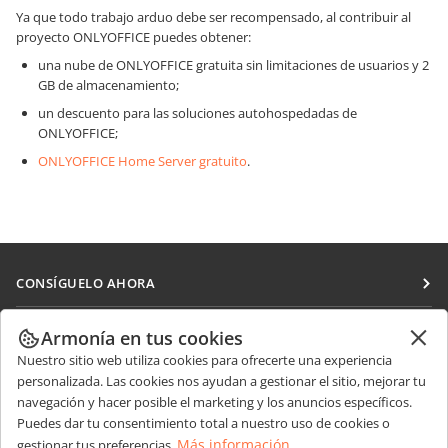
Ya que todo trabajo arduo debe ser recompensado, al contribuir al
proyecto ONLYOFFICE puedes obtener:
una nube de ONLYOFFICE gratuita sin limitaciones de usuarios y 2
GB de almacenamiento;
un descuento para las soluciones autohospedadas de
ONLYOFFICE;
ONLYOFFICE Home Server gratuito
.
CONSÍGUELO AHORA
Docs
COLABORAR
Armonía en tus cookies
DocSpace
Nuestro sitio web utiliza cookies para ofrecerte una experiencia
Para colaboradores
RECIBIR NOTICIAS
personalizada. Las cookies nos ayudan a gestionar el sitio, mejorar tu
Workspace
Para traductores
navegación y hacer posible el marketing y los anuncios específicos.
Blog
Conectores
Puedes dar tu consentimiento total a nuestro uso de cookies o
OBTENER AYUDA
Para influencers
Más información
gestionar tus preferencias.