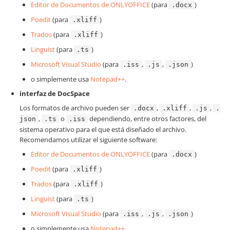
Editor de Documentos de ONLYOFFICE
(para
)
.docx
Poedit
(para
)
.xliff
Trados
(para
)
.xliff
Linguist
(para
)
.ts
Microsoft Visual Studio
(para
,
,
)
.iss
.js
.json
o simplemente usa
Notepad++
.
interfaz de DocSpace
Los formatos de archivo pueden ser
,
,
,
.docx
.xliff
.js
.
,
o
dependiendo, entre otros factores, del
json
.ts
.iss
sistema operativo para el que está diseñado el archivo.
Recomendamos utilizar el siguiente software:
Editor de Documentos de ONLYOFFICE
(para
)
.docx
Poedit
(para
)
.xliff
Trados
(para
)
.xliff
Linguist
(para
)
.ts
Microsoft Visual Studio
(para
,
,
)
.iss
.js
.json
o simplemente usa
Notepad++
.