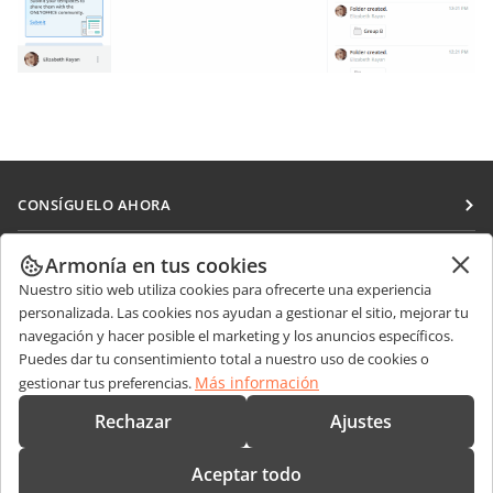
CONSÍGUELO AHORA
Docs
COLABORAR
Armonía en tus cookies
DocSpace
Nuestro sitio web utiliza cookies para ofrecerte una experiencia
Para colaboradores
RECIBIR NOTICIAS
personalizada. Las cookies nos ayudan a gestionar el sitio, mejorar tu
Workspace
Para traductores
navegación y hacer posible el marketing y los anuncios específicos.
Blog
Conectores
Puedes dar tu consentimiento total a nuestro uso de cookies o
OBTENER AYUDA
Para influencers
Más información
gestionar tus preferencias.
Aplicaciones de escritorio
Foro
Vacantes
CONTÁCTENOS
Rechazar
Ajustes
Aplicaciones móviles
Cursos de formación
Preguntas de ventas
sales@onlyoffice.com
onlyoffice.com
Aceptar todo
Webinars
Consultas de socios
partners@onlyoffice.com
© Ascensio System SIA 2026. Todos los derechos reservados