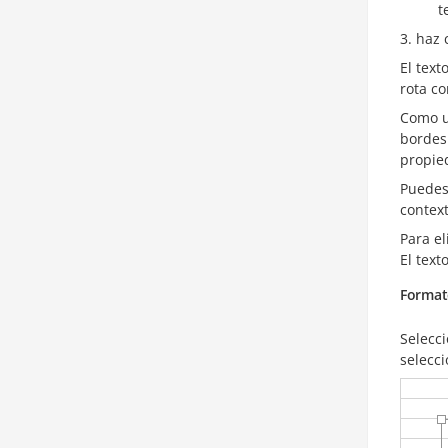
t
haz 
El text
rota co
Como un
bordes
propie
Puedes
context
Para el
El text
Format
Selecc
selecc