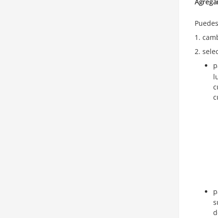
Agrega
Puedes 
camb
sele
p
l
c
c
p
s
d