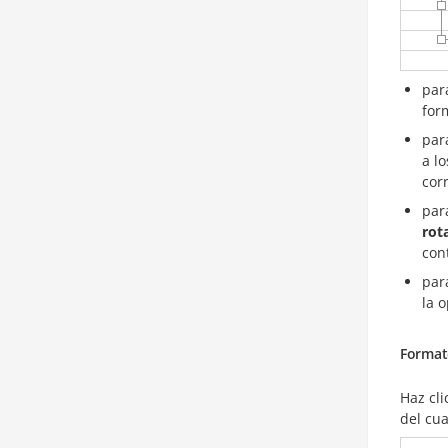
pa
for
par
a l
cor
pa
rot
con
par
la 
Formate
Haz cli
del cu