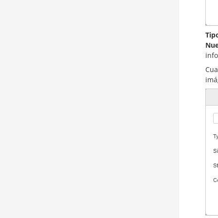
Tip
Nue
inf
Cua
imá