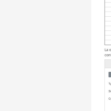
La 
con