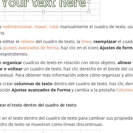
ra
redimensionar, mover, rotar
manualmente el cuadro de texto, usa 
ma.
a editar el
relleno
del cuadro de texto, la
línea
,
reemplazar
el cuad
os
ajustes avanzados de forma
, haz clic en el icono
Ajustes de form
respondientes.
ra
organizar
cuadros de texto en relación con otros objetos,
alinear
ar o voltear
un cuadro de texto, haz clic derecho en el borde del c
textual. Para obtener más información sobre cómo organizar y alin
a crear
columnas de texto
dentro del cuadro de texto, haz clic der
opción
Ajustes avanzados de Forma
y cambia a la pestaña
Column
ar el texto dentro del cuadro de texto
c en el texto dentro del cuadro de texto para cambiar sus propieda
adro de texto se muestran como líneas discontinuas.