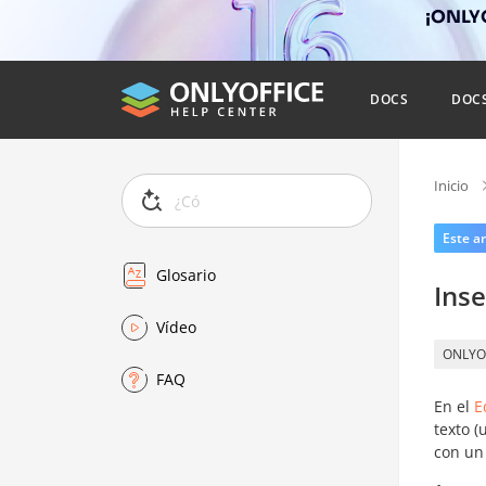
¡ONLYO
DOCS
DOC
Inicio
Este ar
Glosario
Inse
Vídeo
ONLYO
FAQ
En el
E
texto (
con un 