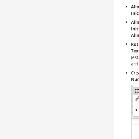
Ali
Inic
Ali
Inic
Ali
Rot
Tex
(es
arri
Cre
Num