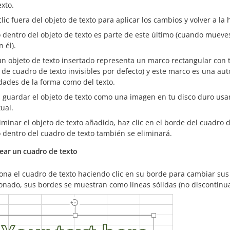
exto.
clic fuera del objeto de texto para aplicar los cambios y volver a la 
o dentro del objeto de texto es parte de este último (cuando mueves
n él).
 objeto de texto insertado representa un marco rectangular con tex
 de cuadro de texto invisibles por defecto) y este marco es una a
dades de la forma como del texto.
 guardar el objeto de texto como una imagen en tu disco duro usa
ual.
iminar el objeto de texto añadido, haz clic en el borde del cuadro d
o dentro del cuadro de texto también se eliminará.
ear un cuadro de texto
iona el cuadro de texto haciendo clic en su borde para cambiar su
ionado, sus bordes se muestran como líneas sólidas (no discontinua