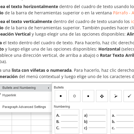
nea el texto horizontalmente
dentro del cuadro de texto usando l
io
de la barra de herramientas superior o en la ventana
Párrafo - 
nea el texto verticalmente
dentro del cuadro de texto usando los
i
io
de la barra de herramientas superior. También puedes hacer clic
neación Vertical
y luego elegir una de las opciones disponibles:
Ali
a
el texto dentro del cuadro de texto. Para hacerlo, haz clic derecho
to
y luego elige una de las opciones disponibles:
Horizontal
(selec
tablece una dirección vertical, de arriba a abajo) o
Rotar Texto Arri
ba).
a una
lista con viñetas o numerada
. Para hacerlo, haz clic derecho
eración
del menú contextual y luego elige uno de los caracteres d