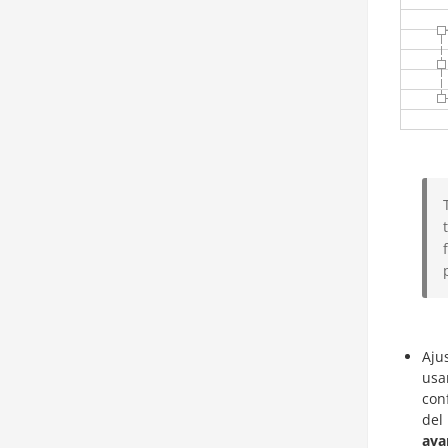
Aju
usa
con
del
ava