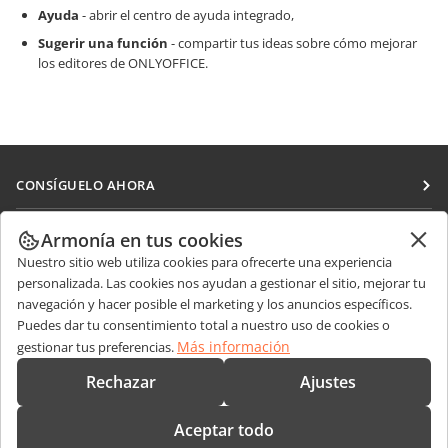
Ayuda
- abrir el centro de ayuda integrado,
Sugerir una función
- compartir tus ideas sobre cómo mejorar
los editores de ONLYOFFICE.
CONSÍGUELO AHORA
Docs
COLABORAR
Armonía en tus cookies
DocSpace
Nuestro sitio web utiliza cookies para ofrecerte una experiencia
Para colaboradores
RECIBIR NOTICIAS
personalizada. Las cookies nos ayudan a gestionar el sitio, mejorar tu
Workspace
Para traductores
navegación y hacer posible el marketing y los anuncios específicos.
Blog
Conectores
Puedes dar tu consentimiento total a nuestro uso de cookies o
OBTENER AYUDA
Para influencers
Más información
gestionar tus preferencias.
Aplicaciones de escritorio
Foro
Vacantes
CONTÁCTENOS
Rechazar
Ajustes
Aplicaciones móviles
Cursos de formación
Preguntas de ventas
sales@onlyoffice.com
onlyoffice.com
Aceptar todo
Webinars
Consultas de socios
partners@onlyoffice.com
© Ascensio System SIA 2026. Todos los derechos reservados