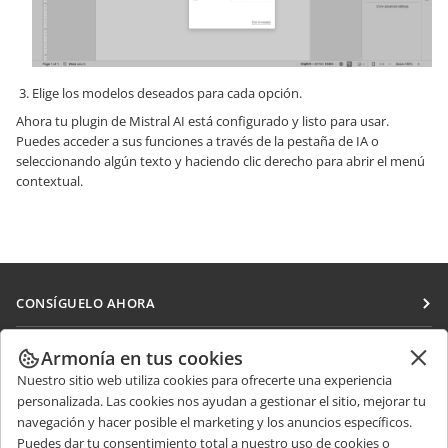
Elige los modelos deseados para cada opción.
Ahora tu plugin de Mistral AI está configurado y listo para usar.
Puedes acceder a sus funciones a través de la pestaña de IA o
seleccionando algún texto y haciendo clic derecho para abrir el menú
contextual.
CONSÍGUELO AHORA
Docs
COLABORAR
Armonía en tus cookies
DocSpace
Nuestro sitio web utiliza cookies para ofrecerte una experiencia
Para colaboradores
RECIBIR NOTICIAS
personalizada. Las cookies nos ayudan a gestionar el sitio, mejorar tu
Workspace
Para traductores
navegación y hacer posible el marketing y los anuncios específicos.
Blog
Conectores
Puedes dar tu consentimiento total a nuestro uso de cookies o
OBTENER AYUDA