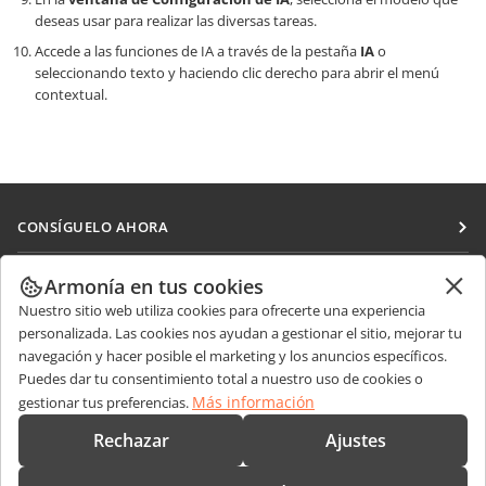
deseas usar para realizar las diversas tareas.
Accede a las funciones de IA a través de la pestaña
IA
o
seleccionando texto y haciendo clic derecho para abrir el menú
contextual.
CONSÍGUELO AHORA
Docs
COLABORAR
Armonía en tus cookies
DocSpace
Nuestro sitio web utiliza cookies para ofrecerte una experiencia
Para colaboradores
RECIBIR NOTICIAS
personalizada. Las cookies nos ayudan a gestionar el sitio, mejorar tu
Workspace
Para traductores
navegación y hacer posible el marketing y los anuncios específicos.
Blog
Conectores
Puedes dar tu consentimiento total a nuestro uso de cookies o
OBTENER AYUDA
Para influencers
Más información
gestionar tus preferencias.
Aplicaciones de escritorio
Foro
Vacantes
CONTÁCTENOS
Rechazar
Ajustes
Aplicaciones móviles
Cursos de formación
Preguntas de ventas
sales@onlyoffice.com