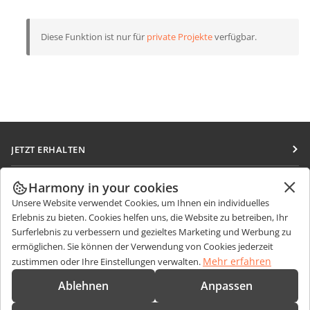
Diese Funktion ist nur für
private Projekte
verfügbar.
JETZT ERHALTEN
Docs
ZUSAMMENARBEITEN
Harmony in your cookies
DocSpace
Unsere Website verwendet Cookies, um Ihnen ein individuelles
Für Mitwirkende
NACHRICHTEN ERHALTEN
Erlebnis zu bieten. Cookies helfen uns, die Website zu betreiben, Ihr
Workspace
Für Übersetzer
Surferlebnis zu verbessern und gezieltes Marketing und Werbung zu
Blog
Integrations-Apps
ermöglichen. Sie können der Verwendung von Cookies jederzeit
HILFE ERHALTEN
Für Influencer
Mehr erfahren
zustimmen oder Ihre Einstellungen verwalten.
Desktop-Apps
Forum
Stellenangebote
KONTAKT
Ablehnen
Anpassen
Mobile Apps
Schulungen
Fragen zum Kauf
sales@onlyoffice.com