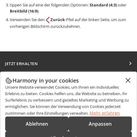
tippen Sie auf eine der folgenden Optionen:
Standard (4:3)
oder
Breitbild (16:9)
.
Verwenden Sie den
Zurück
-Pfeil auf der linken Seite, um zum
vorherigen Bildschirm zurückzukehren.
JETZT ERHALTEN
Docs
ZUSAMMENARBEITEN
Harmony in your cookies
DocSpace
Unsere Website verwendet Cookies, um Ihnen ein individuelles
Für Mitwirkende
NACHRICHTEN ERHALTEN
Erlebnis zu bieten. Cookies helfen uns, die Website zu betreiben, Ihr
Workspace
Für Übersetzer
Surferlebnis zu verbessern und gezieltes Marketing und Werbung zu
Blog
Integrations-Apps
ermöglichen. Sie können der Verwendung von Cookies jederzeit
HILFE ERHALTEN
Für Influencer
Mehr erfahren
zustimmen oder Ihre Einstellungen verwalten.
Desktop-Apps
Forum
Stellenangebote
KONTAKT
Ablehnen
Anpassen
Mobile Apps
Schulungen
Fragen zum Kauf
sales@onlyoffice.com