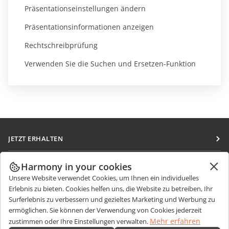
Präsentationseinstellungen ändern
Präsentationsinformationen anzeigen
Rechtschreibprüfung
Verwenden Sie die Suchen und Ersetzen-Funktion
JETZT ERHALTEN
Docs
ZUSAMMENARBEITEN
Harmony in your cookies
DocSpace
Unsere Website verwendet Cookies, um Ihnen ein individuelles
Für Mitwirkende
NACHRICHTEN ERHALTEN
Erlebnis zu bieten. Cookies helfen uns, die Website zu betreiben, Ihr
Workspace
Für Übersetzer
Surferlebnis zu verbessern und gezieltes Marketing und Werbung zu
Blog
Integrations-Apps
ermöglichen. Sie können der Verwendung von Cookies jederzeit
HILFE ERHALTEN
Für Influencer
Mehr erfahren
zustimmen oder Ihre Einstellungen verwalten.
Desktop-Apps
Forum