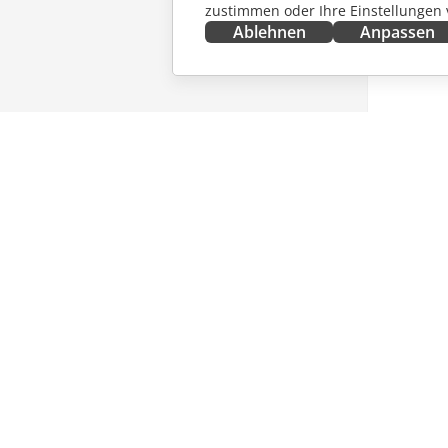
zustimmen oder Ihre Einstellungen
Ablehnen
Anpassen
JETZT ERHALTEN
ZUSAMM
Docs
Für Mitw
DocSpace
Für Über
Workspace
Für Influ
Integrations-Apps
Stellena
Desktop-Apps
NACHRI
Mobile Apps
ERHALT
Blog
ONLYOFFICE.COM