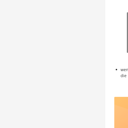
wen
die