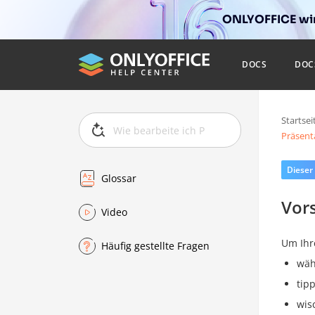
ONLYOFFICE wir
DOCS
DOC
Startsei
Präsent
Dieser
Glossar
Vor
Video
Um Ihr
Häufig gestellte Fragen
wäh
tip
wis