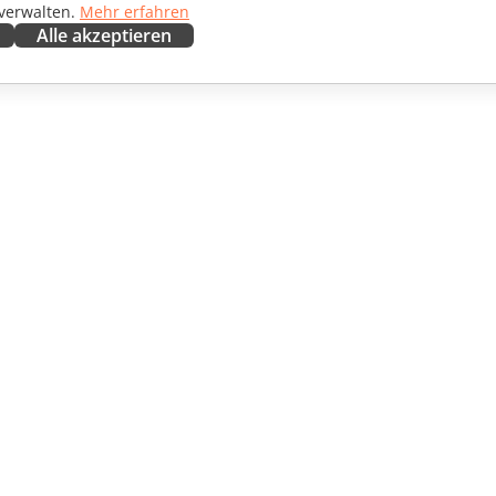
 verwalten.
Mehr erfahren
Alle akzeptieren
ENARBEITEN
HILFE ERHALTEN
irkende
Forum
setzer
Schulungen
encer
Webinare
ngebote
White Papers
CHTEN
Support-Kontaktformular
EN
Demo bestellen