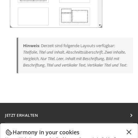
Hinweis
: Derzeit sind folgende Layouts verfügbar:
Titelfolie
,
Titel und Inhalt
,
Abschnittsüberschrift
,
Zwei Inhalte
,
Vergleich
,
Nur Titel
,
Leer
,
Inhalt mit Beschriftung
,
Bild mit
Beschriftung
,
Titel und vertikaler Text
,
Vertikaler Titel und Text
.
JETZT ERHALTEN
Docs
ZUSAMMENARBEITEN
Harmony in your cookies
DocSpace