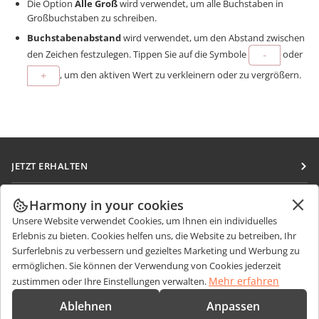
Die Option
Alle Groß
wird verwendet, um alle Buchstaben in
Großbuchstaben zu schreiben.
Buchstabenabstand
wird verwendet, um den Abstand zwischen
den Zeichen festzulegen. Tippen Sie auf die Symbole
oder
, um den aktiven Wert zu verkleinern oder zu vergrößern.
JETZT ERHALTEN
Docs
ZUSAMMENARBEITEN
Harmony in your cookies
DocSpace
Unsere Website verwendet Cookies, um Ihnen ein individuelles
Für Mitwirkende
NACHRICHTEN ERHALTEN
Erlebnis zu bieten. Cookies helfen uns, die Website zu betreiben, Ihr
Workspace
Für Übersetzer
Surferlebnis zu verbessern und gezieltes Marketing und Werbung zu
Blog
Integrations-Apps
ermöglichen. Sie können der Verwendung von Cookies jederzeit
HILFE ERHALTEN
Für Influencer
Mehr erfahren
zustimmen oder Ihre Einstellungen verwalten.
Desktop-Apps
Forum
Stellenangebote
KONTAKT
Ablehnen
Anpassen
Mobile Apps
Schulungen