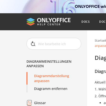
ONLYOFFICE wir
DOCS
DOC
Startsei
anpass
Dia
DIAGRAMMEINSTELLUNGEN
ANPASSEN
Diagr
Diagrammdarstellung
anpassen
Aktuel
Diagramm entfernen
Wähl
Öffn
a
Glossar