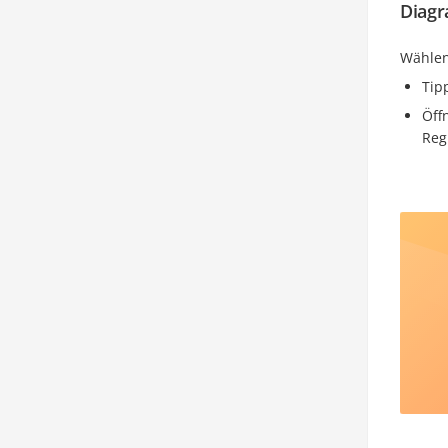
Diag
Wählen
Tip
Öff
Reg