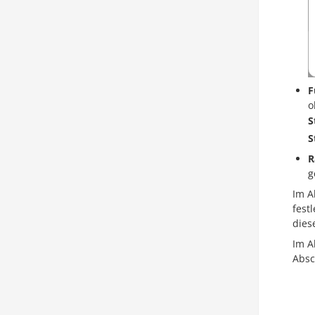
F
o
S
S
R
g
Im A
fest
dies
Im A
Absc