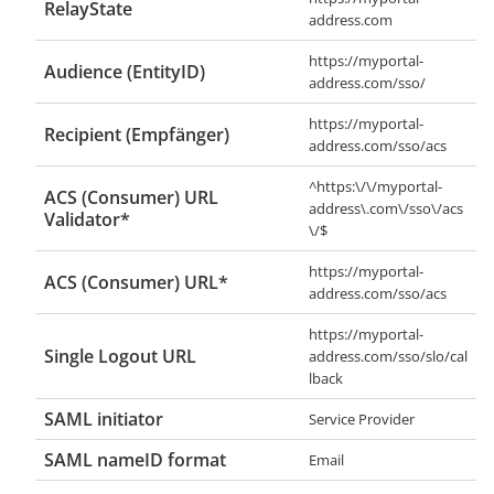
RelayState
address.com
https://myportal-
Audience (EntityID)
address.com/sso/
https://myportal-
Recipient (Empfänger)
address.com/sso/acs
^https:\/\/myportal-
ACS (Consumer) URL
address\.com\/sso\/acs
Validator*
\/$
https://myportal-
ACS (Consumer) URL*
address.com/sso/acs
https://myportal-
Single Logout URL
address.com/sso/slo/cal
lback
SAML initiator
Service Provider
SAML nameID format
Email