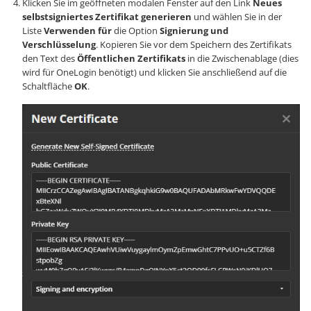
Klicken Sie im geöffneten modalen Fenster auf den Link
Neues
selbstsigniertes Zertifikat generieren
und wählen Sie in der
Liste
Verwenden für
die Option
Signierung und
Verschlüsselung
. Kopieren Sie vor dem Speichern des Zertifikats
den Text des
Öffentlichen Zertifikats
in die Zwischenablage (dies
wird für OneLogin benötigt) und klicken Sie anschließend auf die
Schaltfläche
OK
.