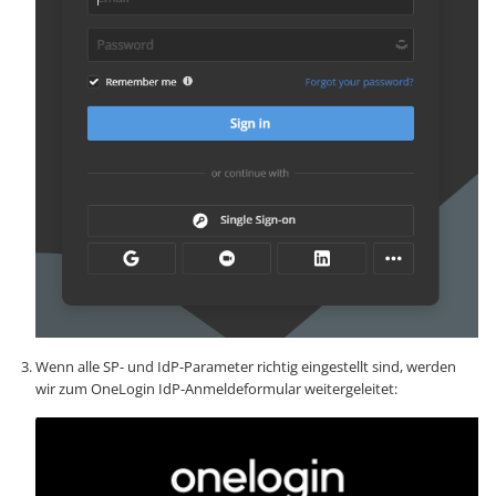
Wenn alle SP- und IdP-Parameter richtig eingestellt sind, werden
wir zum OneLogin IdP-Anmeldeformular weitergeleitet: