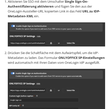
Aktivieren Sie SSO mit dem Umschalter
Single Sign-On-
Authentifizierung aktivieren
und fügen Sie den aus der
OneLogin-Aussteller-URL kopierten Link in das Feld
URL zu IDP-
Metadaten-XML
ein.
Drücken Sie die Schaltfläche mit dem Aufwärtspfeil, um die IdP-
Metadaten zu laden. Das Formular
ONLYOFFICE SP-Einstellungen
wird automatisch mit Ihren Daten vom OneLogin IdP ausgefüllt.