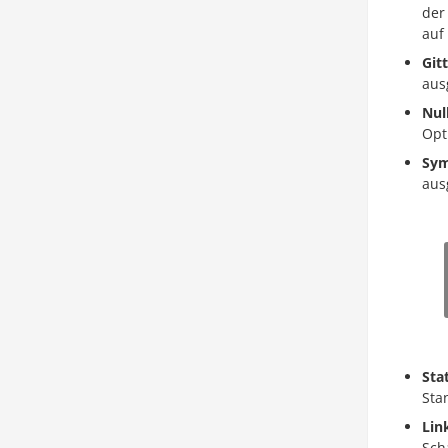
der
auf
Git
aus
Nul
Opt
Sym
aus
Sta
Sta
Lin
Sch