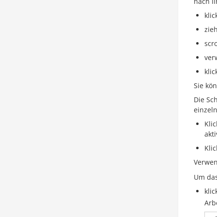
nach li
kli
zieh
scr
ver
kli
Sie kö
Die Sch
einzeln
Kli
akti
Kli
Verwen
Um das
klic
Arb