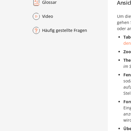
Ansic
Glossar
Um die
Video
gehen 
oder a
Häufig gestellte Fragen
Tab
den
Zo
The
im 
Fen
sod
auf
Ste
For
Ein
anz
wir
Übe