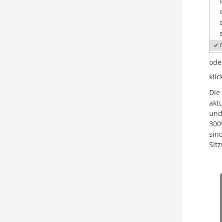
ode
kli
Die
akt
und
300
sin
Sit