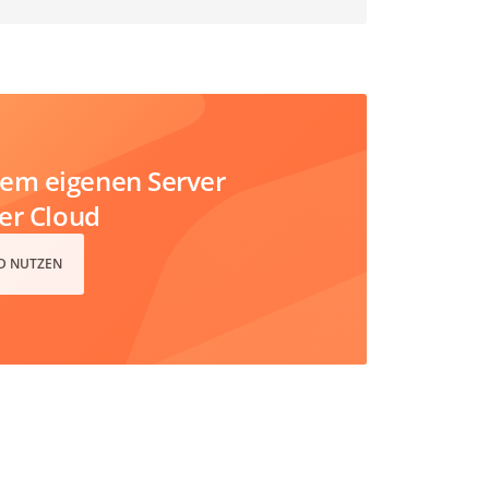
em eigenen Server
der Cloud
D NUTZEN