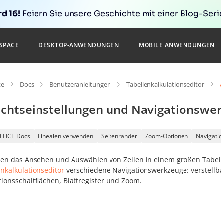
d 16!
Feiern Sie unsere Geschichte mit einer Blog-Serie
SPACE
DESKTOP-ANWENDUNGEN
MOBILE ANWENDUNGEN
te
Docs
Benutzeranleitungen
Tabellenkalkulationseditor
ichtseinstellungen und Navigationswe
FFICE Docs
Linealen verwenden
Seitenränder
Zoom-Optionen
Navigati
en das Ansehen und Auswählen von Zellen in einem großen Tabellen
nkalkulationseditor
verschiedene Navigationswerkzeuge: verstellbar
ionsschaltflächen, Blattregister und Zoom.