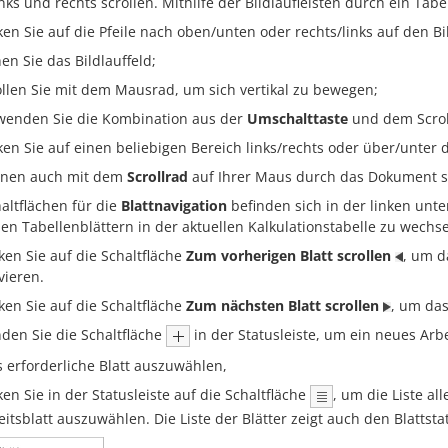
nks und rechts scrollen. Mithilfe der Bildlaufleisten durch ein Tabe
cken Sie auf die Pfeile nach oben/unten oder rechts/links auf den Bil
en Sie das Bildlauffeld;
ollen Sie mit dem Mausrad, um sich vertikal zu bewegen;
wenden Sie die Kombination aus der
Umschalttaste
und dem Scrol
cken Sie auf einen beliebigen Bereich links/rechts oder über/unter d
nnen auch mit dem
Scrollrad
auf Ihrer Maus durch das Dokument sc
altflächen für die
Blattnavigation
befinden sich in der linken unt
en Tabellenblättern in der aktuellen Kalkulationstabelle zu wechse
cken Sie auf die Schaltfläche
Zum vorherigen Blatt scrollen
, um d
vieren.
cken Sie auf die Schaltfläche
Zum nächsten Blatt scrollen
, um das
den Sie die Schaltfläche
in der Statusleiste, um ein neues Arb
 erforderliche Blatt auszuwählen,
ken Sie in der Statusleiste auf die Schaltfläche
, um die Liste al
eitsblatt auszuwählen. Die Liste der Blätter zeigt auch den Blattsta