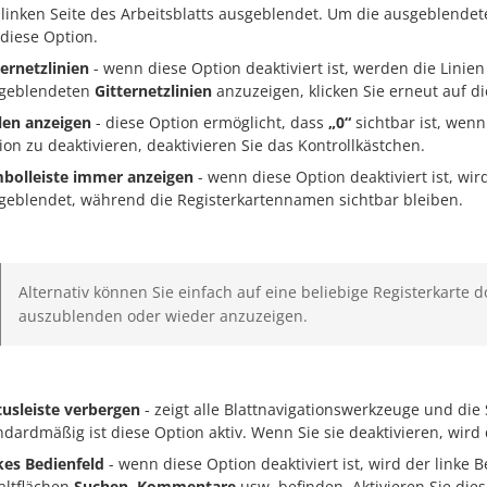
 linken Seite des Arbeitsblatts ausgeblendet. Um die ausgeblende
 diese Option.
ternetzlinien
- wenn diese Option deaktiviert ist, werden die Linie
geblendeten
Gitternetzlinien
anzuzeigen, klicken Sie erneut auf di
len anzeigen
- diese Option ermöglicht, dass
„0“
sichtbar ist, wenn
ion zu deaktivieren, deaktivieren Sie das Kontrollkästchen.
bolleiste immer anzeigen
- wenn diese Option deaktiviert ist, wir
geblendet, während die Registerkartennamen sichtbar bleiben.
Alternativ können Sie einfach auf eine beliebige Registerkarte 
auszublenden oder wieder anzuzeigen.
tusleiste verbergen
- zeigt alle Blattnavigationswerkzeuge und die S
ndardmäßig ist diese Option aktiv. Wenn Sie sie deaktivieren, wird d
kes Bedienfeld
- wenn diese Option deaktiviert ist, wird der linke 
altflächen
Suchen
,
Kommentare
usw. befinden. Aktivieren Sie die