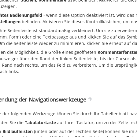
uzeigen.
htes Bedienungsfeld
- wenn diese Option deaktiviert ist, wird das
stellungen
befinden. Aktivieren Sie dieses Kontrollkästchen, um da
hte Seitenleiste ist standardmäßig verkleinert. Um sie zu erweitern,
mm, Form) oder eine Textpassage aus und klicken Sie auf das Symbo
Um die Seitenleiste wieder zu minimieren, klicken Sie erneut auf d
ben die Möglichkeit, die Größe eines geöffneten
Kommentarfenste
szeiger über den Rand der linken Seitenleiste, bis der Cursor als
n Rand nach rechts, um das Feld zu verbreitern. Um die ursprüngli
ach links.
ndung der Navigationswerkzeuge
fe der folgenden Werkzeuge können Sie durch Ihr Tabellenblatt nav
den Sie die
Tabulatortaste
auf Ihrer Tastatur, um zu der Zelle re
n
Bildlaufleisten
(unten oder auf der rechten Seite) können Sie im