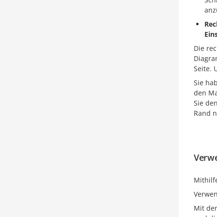
anz
Rec
Ein
Die rec
Diagra
Seite. 
Sie ha
den Mau
Sie de
Rand n
Verwe
Mithil
Verwen
Mit de