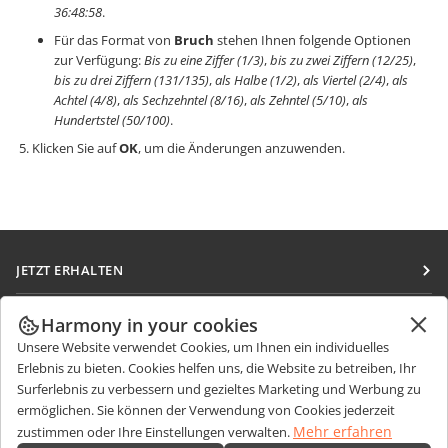
36:48:58
.
Für das Format von
Bruch
stehen Ihnen folgende Optionen
zur Verfügung:
Bis zu eine Ziffer (1/3)
,
bis zu zwei Ziffern (12/25)
,
bis zu drei Ziffern (131/135)
,
als Halbe (1/2)
,
als Viertel (2/4)
,
als
Achtel (4/8)
,
als Sechzehntel (8/16)
,
als Zehntel (5/10)
,
als
Hundertstel (50/100)
.
Klicken Sie auf
OK
, um die Änderungen anzuwenden.
JETZT ERHALTEN
Docs
ZUSAMMENARBEITEN
Harmony in your cookies
DocSpace
Unsere Website verwendet Cookies, um Ihnen ein individuelles
Für Mitwirkende
NACHRICHTEN ERHALTEN
Erlebnis zu bieten. Cookies helfen uns, die Website zu betreiben, Ihr
Workspace
Für Übersetzer
Surferlebnis zu verbessern und gezieltes Marketing und Werbung zu
Blog
Integrations-Apps
ermöglichen. Sie können der Verwendung von Cookies jederzeit
HILFE ERHALTEN
Für Influencer
Mehr erfahren
zustimmen oder Ihre Einstellungen verwalten.
Desktop-Apps
Forum