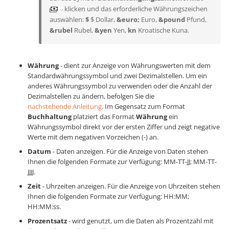
klicken und das erforderliche Währungszeichen
auswählen:
$
$ Dollar,
&euro;
Euro,
&pound
Pfund,
&rubel
Rubel,
&yen
Yen,
kn
Kroatische Kuna.
Währung
- dient zur Anzeige von Währungswerten mit dem
Standardwährungssymbol und zwei Dezimalstellen. Um ein
anderes Währungssymbol zu verwenden oder die Anzahl der
Dezimalstellen zu ändern, befolgen Sie die
nachstehende Anleitung
. Im Gegensatz zum Format
Buchhaltung
platziert das Format
Währung
ein
Währungssymbol direkt vor der ersten Ziffer und zeigt negative
Werte mit dem negativen Vorzeichen (-) an.
Datum
- Daten anzeigen. Für die Anzeige von Daten stehen
Ihnen die folgenden Formate zur Verfügung: MM-TT-JJ; MM-TT-
JJJJ.
Zeit
- Uhrzeiten anzeigen. Für die Anzeige von Uhrzeiten stehen
Ihnen die folgenden Formate zur Verfügung: HH:MM;
HH:MM:ss.
Prozentsatz
- wird genutzt, um die Daten als Prozentzahl mit