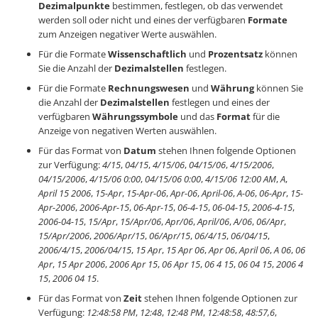
Dezimalpunkte
bestimmen, festlegen, ob das verwendet
werden soll oder nicht und eines der verfügbaren
Formate
zum Anzeigen negativer Werte auswählen.
Für die Formate
Wissenschaftlich
und
Prozentsatz
können
Sie die Anzahl der
Dezimalstellen
festlegen.
Für die Formate
Rechnungswesen
und
Währung
können Sie
die Anzahl der
Dezimalstellen
festlegen und eines der
verfügbaren
Währungssymbole
und das
Format
für die
Anzeige von negativen Werten auswählen.
Für das Format von
Datum
stehen Ihnen folgende Optionen
zur Verfügung:
4/15
,
04/15
,
4/15/06
,
04/15/06
,
4/15/2006
,
04/15/2006
,
4/15/06 0:00
,
04/15/06 0:00
,
4/15/06 12:00 AM
,
A
,
April 15 2006
,
15-Apr
,
15-Apr-06
,
Apr-06
,
April-06
,
A-06
,
06-Apr
,
15-
Apr-2006
,
2006-Apr-15
,
06-Apr-15
,
06-4-15
,
06-04-15
,
2006-4-15
,
2006-04-15
,
15/Apr
,
15/Apr/06
,
Apr/06
,
April/06
,
A/06
,
06/Apr
,
15/Apr/2006
,
2006/Apr/15
,
06/Apr/15
,
06/4/15
,
06/04/15
,
2006/4/15
,
2006/04/15
,
15 Apr
,
15 Apr 06
,
Apr 06
,
April 06
,
A 06
,
06
Apr
,
15 Apr 2006
,
2006 Apr 15
,
06 Apr 15
,
06 4 15
,
06 04 15
,
2006 4
15
,
2006 04 15
.
Für das Format von
Zeit
stehen Ihnen folgende Optionen zur
Verfügung:
12:48:58 PM
,
12:48
,
12:48 PM
,
12:48:58
,
48:57,6
,