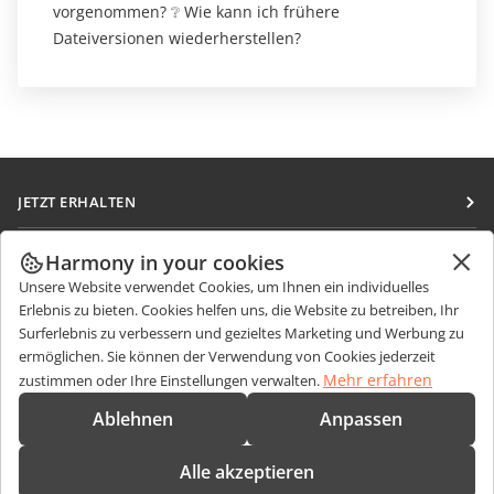
vorgenommen? ❔ Wie kann ich frühere
Dateiversionen wiederherstellen?
JETZT ERHALTEN
Docs
ZUSAMMENARBEITEN
Harmony in your cookies
DocSpace
Unsere Website verwendet Cookies, um Ihnen ein individuelles
Für Mitwirkende
NACHRICHTEN ERHALTEN
Erlebnis zu bieten. Cookies helfen uns, die Website zu betreiben, Ihr
Workspace
Für Übersetzer
Surferlebnis zu verbessern und gezieltes Marketing und Werbung zu
Blog
Integrations-Apps
ermöglichen. Sie können der Verwendung von Cookies jederzeit
HILFE ERHALTEN
Für Influencer
Mehr erfahren
zustimmen oder Ihre Einstellungen verwalten.
Desktop-Apps
Forum
Stellenangebote
KONTAKT
Ablehnen
Anpassen
Mobile Apps
Schulungen
Fragen zum Kauf
sales@onlyoffice.com
onlyoffice.com
Alle akzeptieren
Webinare
Partneranfragen
partners@onlyoffice.com
© Ascensio System SIA 2026. Alle Rechte vorbehalten