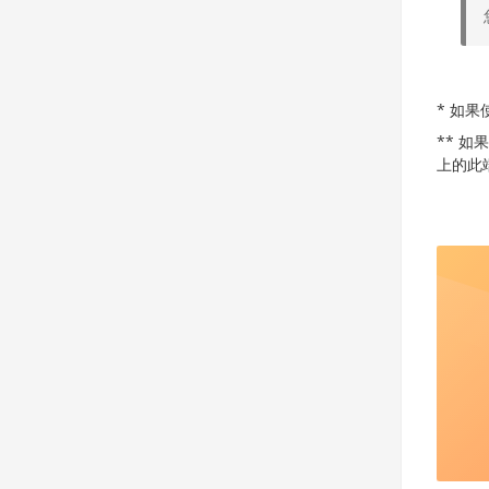
* 如果
** 
上的此