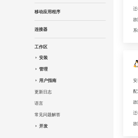
迁
移动应用程序
故
连接器
系
工作区
安装
管理
安
用户指南
配
更新日志
故
语言
迁
常见问题解答
故
开发