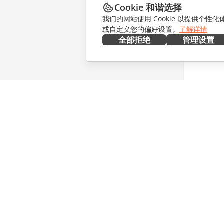
Cookie 和谐选择
我们的网站使用 Cookie 以提供个性
或自定义您的偏好设置。
了解详情
全部拒绝
管理设置
在本地部署
协作
文档
针对贡献
协作空间
针对翻译
工作区
针对博主
连接器
职位空缺
桌面应用程序
获取最新
移动应用程序
博客