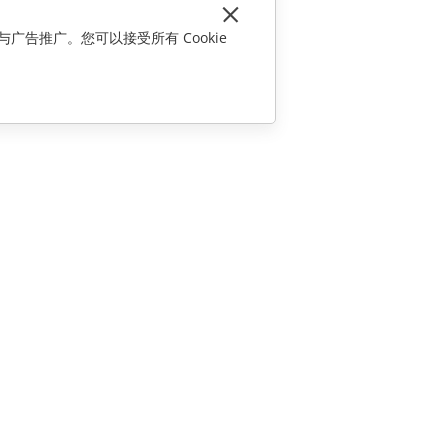
与广告推广。您可以接受所有 Cookie
联系我们
销售相关问题
sales@onlyoffice.com
合作伙伴咨询
partners@onlyoffice.com
媒体咨询
press@onlyoffice.com
请求回电