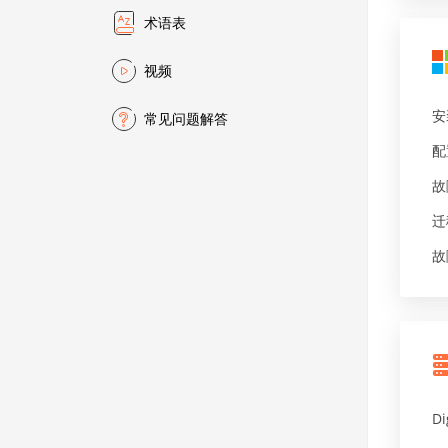
术语表
视频
安
常见问题解答
配
故
迁
故
Di