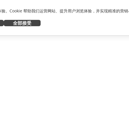
化体验。Cookie 帮助我们运营网站、提升用户浏览体验，并实现精准的营销
全部接受
获取帮助
者
论坛
人员
培训课程
网络研讨会
白皮书
资讯
支持联系表单
预约演示