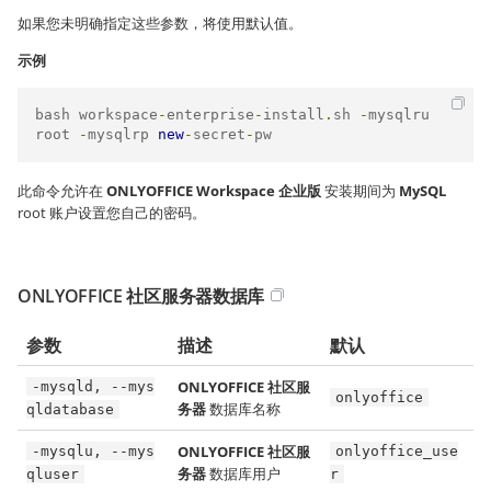
如果您未明确指定这些参数，将使用默认值。
示例
bash workspace
-
enterprise
-
install
.
sh 
-
mysqlru 
root 
-
mysqlrp 
new
-
secret
-
pw
此命令允许在
ONLYOFFICE Workspace 企业版
安装期间为
MySQL
root 账户设置您自己的密码。
ONLYOFFICE 社区服务器数据库
参数
描述
默认
ONLYOFFICE 社区服
-mysqld, --mys
onlyoffice
务器
数据库名称
qldatabase
ONLYOFFICE 社区服
-mysqlu, --mys
onlyoffice_use
务器
数据库用户
qluser
r