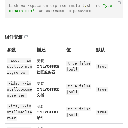
bash workspace
-
enterprise
-
install
.
sh 
-
md 
"your
domain.com"
-
un username 
-
p password
组件安装
参数
描述
值
默认
安装
-ics, --in
true|false
ONLYOFFICE
stallcommun
true
|pull
社区服务器
ityserver
安装
-ids, --in
true|false
ONLYOFFICE
stalldocume
true
|pull
文档
ntserver
安装
-ims, --in
true|false
ONLYOFFICE
stallmailse
true
|pull
邮件
rver