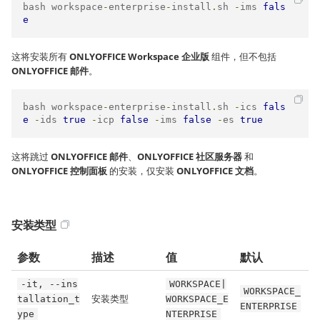
bash workspace
-
enterprise
-
install
.
sh 
-
ims 
fals
e
这将安装所有
ONLYOFFICE Workspace 企业版
组件，但不包括
ONLYOFFICE 邮件
。
bash workspace
-
enterprise
-
install
.
sh 
-
ics 
fals
e
-
ids 
true
-
icp 
false
-
ims 
false
-
es 
true
这将跳过
ONLYOFFICE 邮件
、
ONLYOFFICE 社区服务器
和
ONLYOFFICE 控制面板
的安装，仅安装
ONLYOFFICE 文档
。
安装类型
参数
描述
值
默认
-it, --ins
WORKSPACE|
WORKSPACE_
安装类型
tallation_t
WORKSPACE_E
ENTERPRISE
ype
NTERPRISE