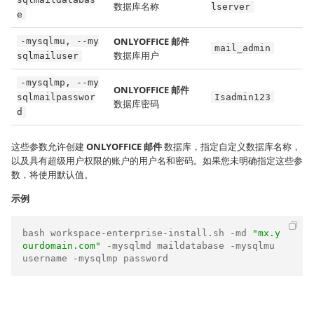
数据库名称
lserver
e
ONLYOFFICE 邮件
-mysqlmu, --my
mail_admin
数据库用户
sqlmailuser
-mysqlmp, --my
ONLYOFFICE 邮件
sqlmailpasswor
Isadmin123
数据库密码
d
这些参数允许创建
ONLYOFFICE 邮件
数据库，指定自定义数据库名称，
以及具有超级用户权限的账户的用户名和密码。如果您未明确指定这些参
数，将使用默认值。
示例
bash workspace
-
enterprise
-
install
.
sh 
-
md 
"mx.y
ourdomain.com"
-
mysqlmd maildatabase 
-
mysqlmu 
username 
-
mysqlmp password