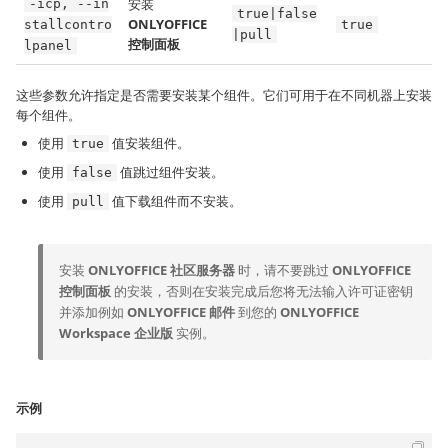
安装
-icp, --in
true|false
ONLYOFFICE
stallcontro
true
|pull
控制面板
lpanel
这些参数允许指定是否需要安装某个组件。它们可用于在不同机器上安装
每个组件。
使用
值安装组件。
true
使用
值跳过组件安装。
false
使用
值下载组件而不安装。
pull
安装
ONLYOFFICE 社区服务器
时，请不要跳过
ONLYOFFICE
控制面板
的安装，否则在安装完成后您将无法输入许可证密钥
并添加例如
ONLYOFFICE 邮件
到您的
ONLYOFFICE
Workspace 企业版
实例。
示例