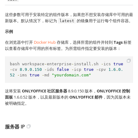
这些参数可用于安装特定的组件版本，如果您不想安装存储库中可用的最
新版本。默认情况下，标记为
的镜像用于运行每个组件容器。
latest
示例
在浏览器中打开
Docker Hub
存储库，选择所需的组件并转到
Tags
标签
以查看存储库中可用的所有标签。为所需组件指定要安装的版本：
bash workspace
-
enterprise
-
install
.
sh 
-
ics 
true
-
cv 
8.9
.
0.150
-
ids 
false
-
icp 
true
-
cpv 
1.6
.
0.
52
-
ims 
true
-
md 
"yourdomain.com"
这将安装
ONLYOFFICE 社区服务器
8.9.0.150 版本，
ONLYOFFICE 控制
面板
1.6.0.52 版本，以及最新版本的
ONLYOFFICE 邮件
，因为其版本未
被明确指定。
服务器 IP