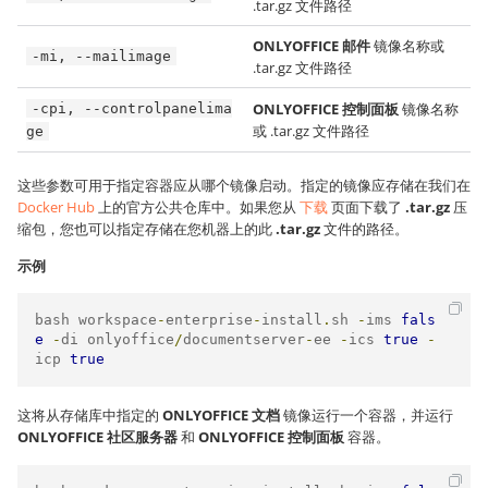
.tar.gz 文件路径
ONLYOFFICE 邮件
镜像名称或
-mi, --mailimage
.tar.gz 文件路径
ONLYOFFICE 控制面板
镜像名称
-cpi, --controlpanelima
或 .tar.gz 文件路径
ge
这些参数可用于指定容器应从哪个镜像启动。指定的镜像应存储在我们在
Docker Hub
上的官方公共仓库中。
如果您从
下载
页面下载了
.tar.gz
压
缩包，您也可以指定存储在您机器上的此
.tar.gz
文件的路径。
示例
bash workspace
-
enterprise
-
install
.
sh 
-
ims 
fals
e
-
di onlyoffice
/
documentserver
-
ee 
-
ics 
true
-
icp 
true
这将从存储库中指定的
ONLYOFFICE 文档
镜像运行一个容器，并运行
ONLYOFFICE 社区服务器
和
ONLYOFFICE 控制面板
容器。