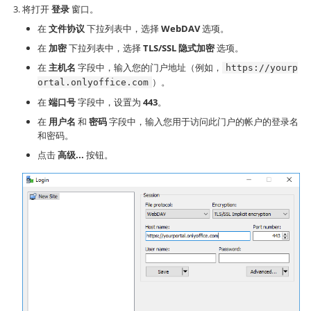
将打开
登录
窗口。
在
文件协议
下拉列表中，选择
WebDAV
选项。
在
加密
下拉列表中，选择
TLS/SSL 隐式加密
选项。
在
主机名
字段中，输入您的门户地址（例如，
https://yourp
）。
ortal.onlyoffice.com
在
端口号
字段中，设置为
443
。
在
用户名
和
密码
字段中，输入您用于访问此门户的帐户的登录名
和密码。
点击
高级...
按钮。