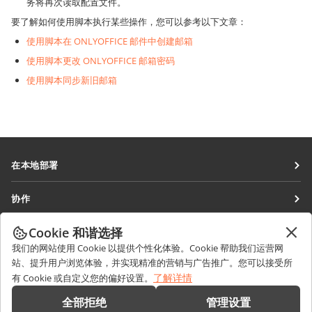
务将再次读取配置文件。
要了解如何使用脚本执行某些操作，您可以参考以下文章：
使用脚本在 ONLYOFFICE 邮件中创建邮箱
使用脚本更改 ONLYOFFICE 邮箱密码
使用脚本同步新旧邮箱
在本地部署
文档
协作
协作空间
针对贡献者
Cookie 和谐选择
获取最新资讯
工作区
针对翻译人员
我们的网站使用 Cookie 以提供个性化体验。Cookie 帮助我们运营网
博客
连接器
站、提升用户浏览体验，并实现精准的营销与广告推广。您可以接受所
获取帮助
针对博主
了解详情
有 Cookie 或自定义您的偏好设置。
桌面应用程序
论坛
职位空缺
联系我们
全部拒绝
管理设置
移动应用程序
培训课程