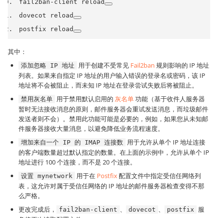
fail2ban
-
client reload
dovecot reload
postfix reload
其中：
用于创建不受常见
Fail2ban
规则影响的 IP 地址
添加忽略 IP 地址
列表。如果来自指定 IP 地址的用户输入错误的登录名或密码，该 IP
地址将不会被阻止，而未知 IP 地址在登录尝试失败后将被阻止。
用于禁用默认启用的
灰名单
功能（基于收件人服务器
禁用灰名单
暂时无法接收消息的原则，邮件服务器会重试发送消息，而垃圾邮件
发送者则不会）。禁用此功能可能是必要的，例如，如果您从未知邮
件服务器接收大量消息，以避免降低业务流程速度。
用于允许从单个 IP 地址连接
增加来自一个 IP 的 IMAP 连接数
的客户端数量超过默认指定的数量。在上面的示例中，允许从单个 IP
地址进行 100 个连接，而不是 20 个连接。
用于在
Postfix
配置文件中指定受信任网络列
设置 mynetwork
表，这允许对属于受信任网络的 IP 地址的邮件服务器检查变得不那
么严格。
更改完成后，
、
、
服
fail2ban-client
dovecot
postfix