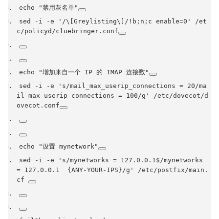
echo 
"禁用灰名单"
sed 
-
i 
-
e 
'/\[Greylisting\]/!b;n;c enable=0'
/
et
c
/
policyd
/
cluebringer
.
conf
echo 
"增加来自一个 IP 的 IMAP 连接数"
sed 
-
i 
-
e 
's/mail_max_userip_connections = 20/ma
il_max_userip_connections = 100/g'
/
etc
/
dovecot
/
d
ovecot
.
conf
echo 
"设置 mynetwork"
sed 
-
i 
-
e 
's/mynetworks = 127.0.0.1$/mynetworks 
= 127.0.0.1  {ANY-YOUR-IPS}/g'
/
etc
/
postfix
/
main
.
cf 