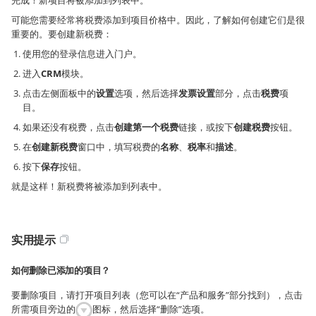
完成！新项目将被添加到列表中。
可能您需要经常将税费添加到项目价格中。因此，了解如何创建它们是很
重要的。要创建新税费：
使用您的登录信息进入门户。
进入
CRM
模块。
点击左侧面板中的
设置
选项，然后选择
发票设置
部分，点击
税费
项
目。
如果还没有税费，点击
创建第一个税费
链接，或按下
创建税费
按钮。
在
创建新税费
窗口中，填写税费的
名称
、
税率
和
描述
。
按下
保存
按钮。
就是这样！新税费将被添加到列表中。
实用提示
如何删除已添加的项目？
要删除项目，请打开项目列表（您可以在“产品和服务”部分找到），点击
所需项目旁边的
图标，然后选择“删除”选项。