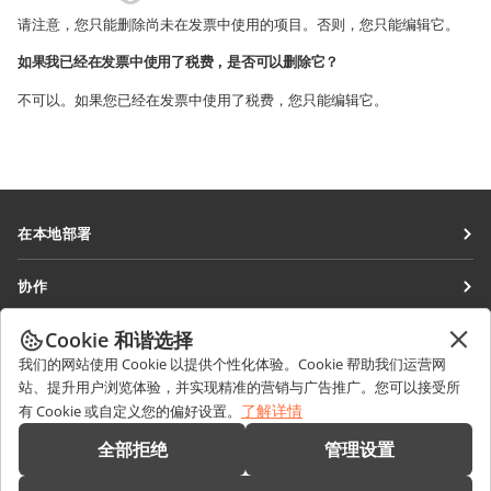
请注意，您只能删除尚未在发票中使用的项目。否则，您只能编辑它。
如果我已经在发票中使用了税费，是否可以删除它？
不可以。如果您已经在发票中使用了税费，您只能编辑它。
在本地部署
文档
协作
协作空间
针对贡献者
Cookie 和谐选择
获取最新资讯
工作区
针对翻译人员
我们的网站使用 Cookie 以提供个性化体验。Cookie 帮助我们运营网
博客
连接器
站、提升用户浏览体验，并实现精准的营销与广告推广。您可以接受所
获取帮助
针对博主
了解详情
有 Cookie 或自定义您的偏好设置。
桌面应用程序
论坛
职位空缺
联系我们
全部拒绝
管理设置
移动应用程序
培训课程
销售相关问题
sales@onlyoffice.com