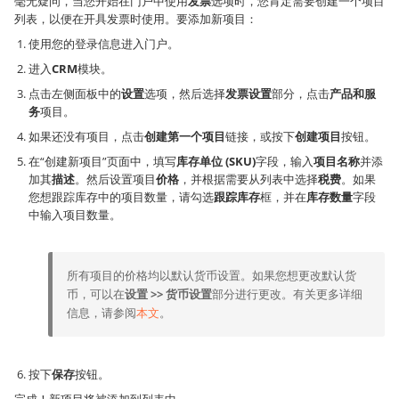
毫无疑问，当您开始在门户中使用
发票
选项时，您肯定需要创建一个项目
列表，以便在开具发票时使用。要添加新项目：
使用您的登录信息进入门户。
进入
CRM
模块。
点击左侧面板中的
设置
选项，然后选择
发票设置
部分，点击
产品和服
务
项目。
如果还没有项目，点击
创建第一个项目
链接，或按下
创建项目
按钮。
在“创建新项目”页面中，填写
库存单位 (SKU)
字段，输入
项目名称
并添
加其
描述
。然后设置项目
价格
，并根据需要从列表中选择
税费
。如果
您想跟踪库存中的项目数量，请勾选
跟踪库存
框，并在
库存数量
字段
中输入项目数量。
所有项目的价格均以默认货币设置。如果您想更改默认货
币，可以在
设置 >> 货币设置
部分进行更改。有关更多详细
信息，请参阅
本文
。
按下
保存
按钮。